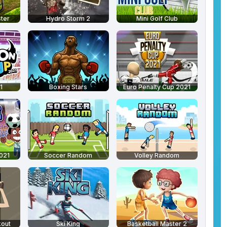
ter
Hydro Storm 2
Mini Golf Club
1
Boxing Stars
Euro Penalty Cup 2021
021
Soccer Random
Volley Random
out
Ski King
Basketball Master 2