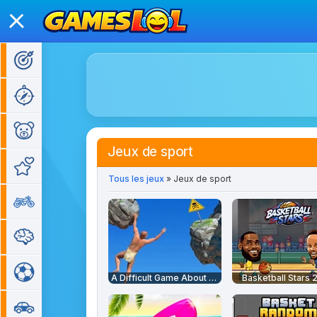
Jeux d'action
Jeux d'aventure
Jeux pour enfants
Jeux de sport
Jeux de fille
Tous les jeux
» Jeux de sport
Jeux de moto
Jeux de réflexion
Jeux de sport
A Difficult Game About Climbing
Basketball Stars
Jeux de voiture