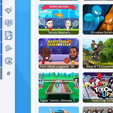
Séries de 3
Simulation
Tennis Masters
Drunken Boxin
Stratégie
Tir
Zuma
Basketball Legends 2020
Real MTB DownHil
#
Tous les tags >>
Table Tennis Ultimate Tournament
Toon Cup 201