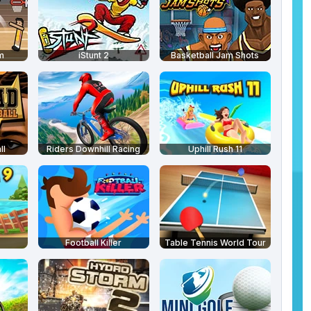
m
iStunt 2
Basketball Jam Shots
ll
Riders Downhill Racing
Uphill Rush 11
Football Killer
Table Tennis World Tour