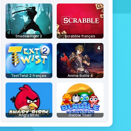
Shadow Fight 2
Scrabble français
TextTwist 2 français
Anime Battle 4
Angry Birds
Bubble Town