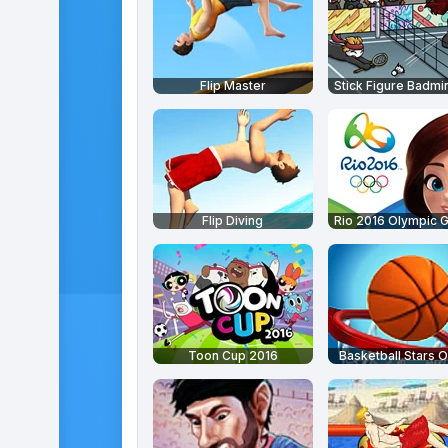
Flip Master
Stick Figure Badmi
Flip Diving
Rio 2016 Olympic 
Toon Cup 2016
Basketball Stars O