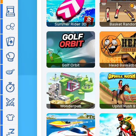
Arcade
Summer Rider 3D
Basket Rando
Bubble
Cartes
Combat
Golf Orbit
Head Basketba
Cuisine
Gestion de temps
Guerre
Wonderputt
Uphill Rush 9
Habillage
Idle