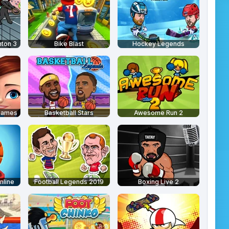
nton 3
Bike Blast
Hockey Legends
Games
Basketball Stars
Awesome Run 2
nline
Football Legends 2019
Boxing Live 2