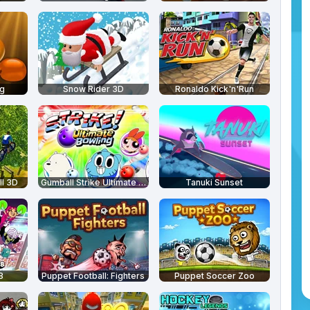
g
Snow Rider 3D
Ronaldo Kick'n'Run
l 3D
Gumball Strike Ultimate Bowling
Tanuki Sunset
8
Puppet Football: Fighters
Puppet Soccer Zoo