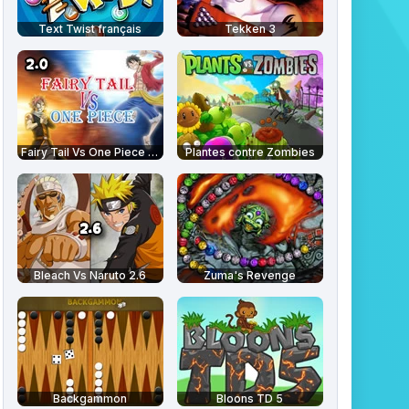
Text Twist français
Tekken 3
Fairy Tail Vs One Piece 2.0
Plantes contre Zombies
Bleach Vs Naruto 2.6
Zuma's Revenge
Backgammon
Bloons TD 5