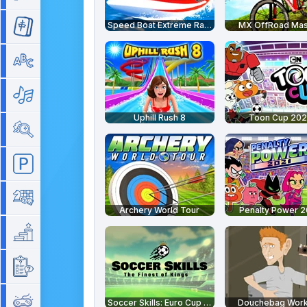
Speed Boat Extreme Racing
MX OffRoad Mas
Mahjong
Mots
Musique
Uphill Rush 8
Toon Cup 202
Objets cachés
Parking
Plateau
Archery World Tour
Penalty Power 2
Plateforme
Quizz
Rétro
Soccer Skills: Euro Cup 2021
Douchebag Work