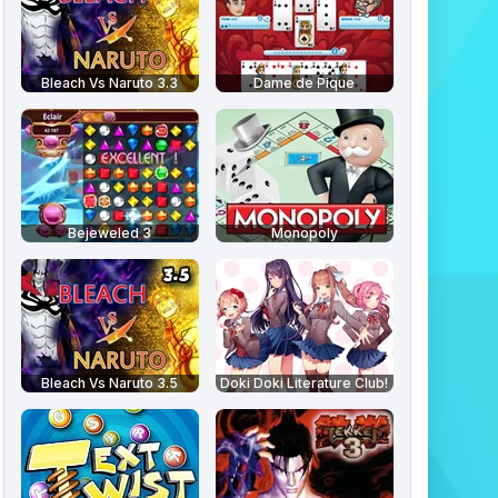
Bleach Vs Naruto 3.3
Dame de Pique
Bejeweled 3
Monopoly
Bleach Vs Naruto 3.5
Doki Doki Literature Club!