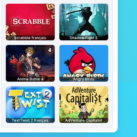
Scrabble français
Shadow Fight 2
Anime Battle 4
Angry Birds
TextTwist 2 français
AdVenture Capitalist