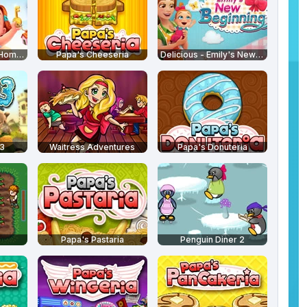
Delicious - Emily's Home Sweet Home
Papa's Cheeseria
Delicious - Emily's New Beginning
 3
Waitress Adventures
Papa's Donuteria
Papa's Pastaria
Penguin Diner 2