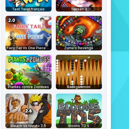
Text Twist français
Tekken 3
Fairy Tail Vs One Piece 2.0
Zuma's Revenge
Plantes contre Zombies
Backgammon
Bleach Vs Naruto 2.6
Bloons TD 5