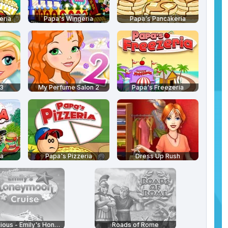
eria
Papa's Wingeria
Papa's Pancakeria
 3
My Perfume Salon 2
Papa's Freezeria
ia
Papa's Pizzeria
Dress Up Rush
Delicious - Emily's Honeymoon Cruise
Roads of Rome