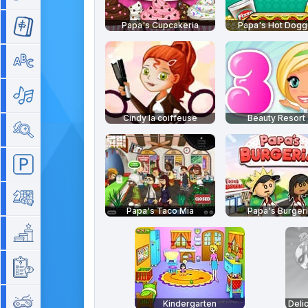
Papa's Cupcakeria
Papa's Hot Dogg
Mahjong
Mots
Musique
Cindy la coiffeuse
Beauty Resort
Objets cachés
Parking
Plateau
Papa's Taco Mia
Papa's Burger
Plateforme
Quizz
Rétro
Kindergarten