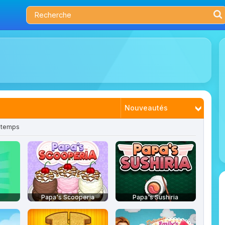
Nouveautés
 temps
Tendances
Plus joués
Mieux notés
Papa's Scooperia
Papa's Sushiria