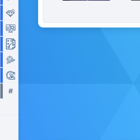
Séries de 3
Simulation
Stratégie
Tir
Zuma
#
Tous les tags >>