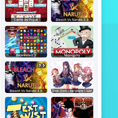
Dame de Pique
Bleach Vs Naruto 3.3
Bejeweled 3
Monopoly
Bleach Vs Naruto 3.5
Doki Doki Literature Club!