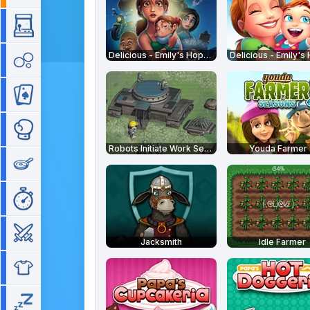
Arcade
Delicious - Emily's Hopes and Fears
Bubble
Cartes
Combat
Robots Initiate Work Sequence
Youda Farmer
Cuisine
Gestion de temps
Guerre
Jacksmith
Idle Farmer
Habillage
Idle