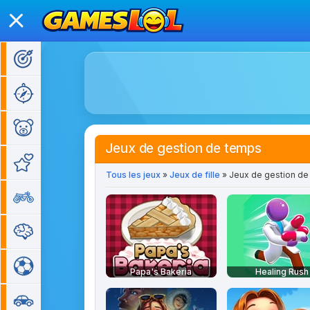
Jeux d'action
Jeux d'aventure
Jeux pour enfants
Jeux de gestion de temps
Jeux de fille
Tous les jeux
»
Jeux de fille
» Jeux de gestion de
Jeux de moto
Jeux de réflexion
Jeux de sport
Papa's Bakeria
Healing Rush
Jeux de voiture