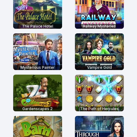
The Palace Hotel
Railway Mysteries
Mysterious Painter
Vampire Gold
Gardenscapes 2
The Path of Hercules