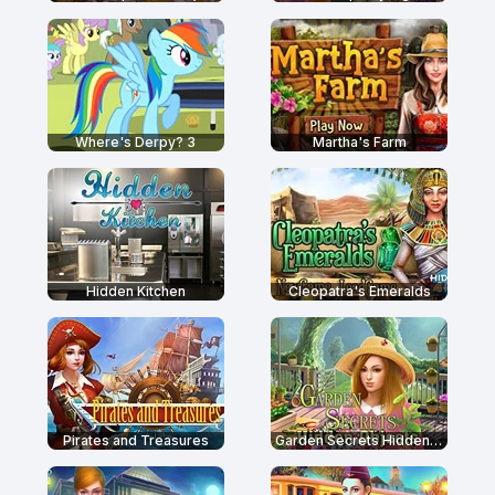
Where's Derpy? 3
Martha's Farm
Hidden Kitchen
Cleopatra's Emeralds
Pirates and Treasures
Garden Secrets Hidden Objects