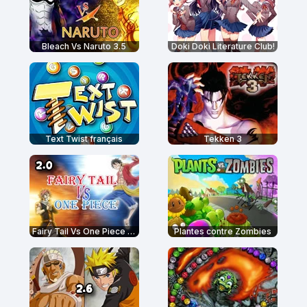
Bleach Vs Naruto 3.5
Doki Doki Literature Club!
Text Twist français
Tekken 3
Fairy Tail Vs One Piece 2.0
Plantes contre Zombies