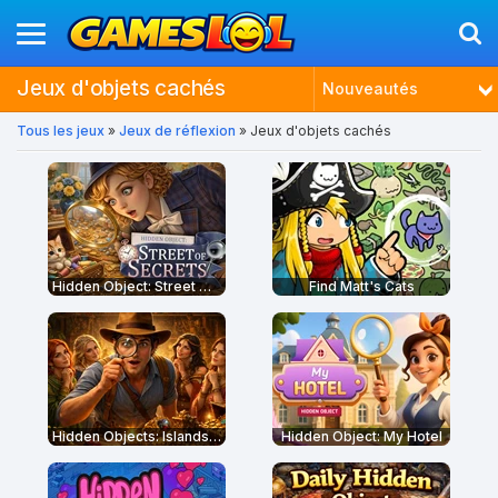
Jeux d'objets cachés
Nouveautés
Tous les jeux
»
Jeux de réflexion
» Jeux d'objets cachés
Tendances
Plus joués
Mieux notés
Hidden Object: Street Of Secrets
Find Matt's Cats
Hidden Objects: Islands Secrets
Hidden Object: My Hotel