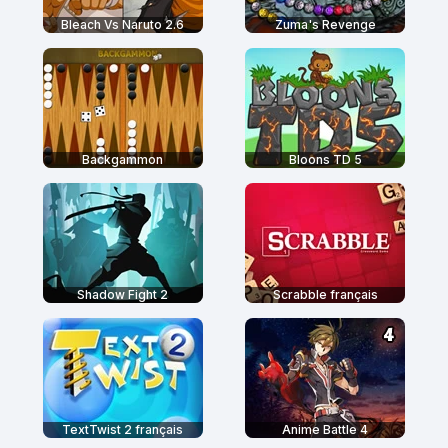
Bleach Vs Naruto 2.6
Zuma's Revenge
Backgammon
Bloons TD 5
Shadow Fight 2
Scrabble français
TextTwist 2 français
Anime Battle 4