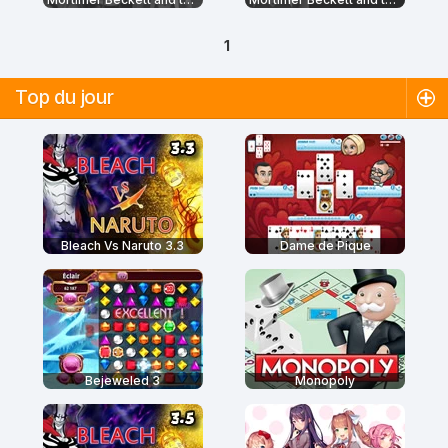
1
Top du jour
Bleach Vs Naruto 3.3
Dame de Pique
Bejeweled 3
Monopoly