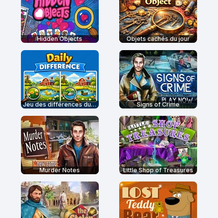
Hidden Objects
Objets cachés du jour
Jeu des différences du jour
Signs of Crime
Murder Notes
Little Shop of Treasures