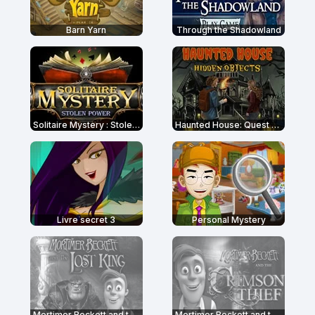
Barn Yarn
Through the Shadowland
Solitaire Mystery : Stolen Power
Haunted House: Quest For The Magic Book
Livre secret 3
Personal Mystery
Mortimer Beckett and the Lost King
Mortimer Beckett and the Crimson Thief