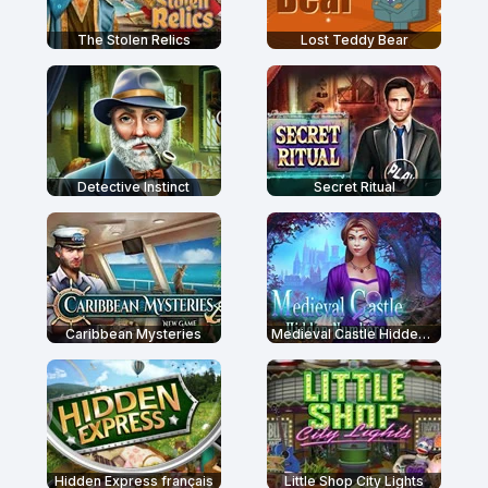
The Stolen Relics
Lost Teddy Bear
Detective Instinct
Secret Ritual
Caribbean Mysteries
Medieval Castle Hidden Numbers
Hidden Express français
Little Shop City Lights