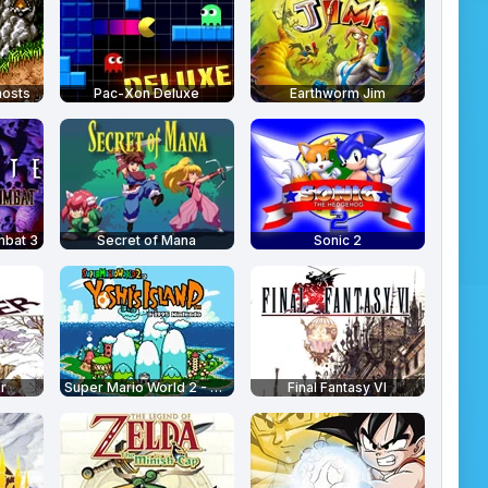
hosts
Pac-Xon Deluxe
Earthworm Jim
mbat 3
Secret of Mana
Sonic 2
r
Super Mario World 2 - Yoshi's Island
Final Fantasy VI