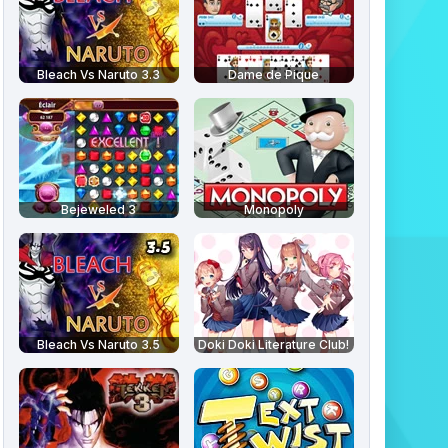
Bleach Vs Naruto 3.3
Dame de Pique
Bejeweled 3
Monopoly
Bleach Vs Naruto 3.5
Doki Doki Literature Club!