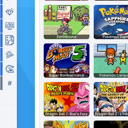
Séries de 3
Simulation
EarthBound
Pokémon Saph
Stratégie
Tir
Zuma
Super Bomberman 5
Pokemon Campa
#
Tous les tags >>
Dragon Ball Z: Buu's Fury