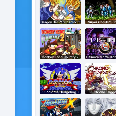
Dragon Ball Z: Supersonic Warriors
Super Ghouls'n G
Donkey Kong Country 2
Ultimate Mortal Ko
Sonic the Hedgehog
Chrono Trigge