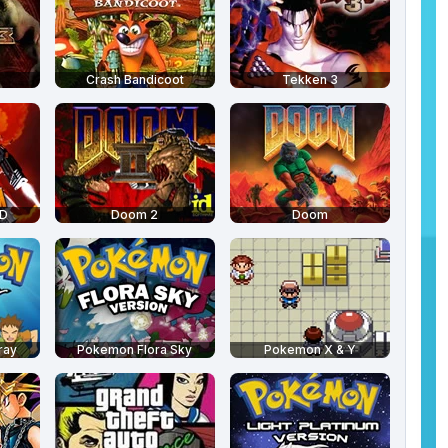
Crash Bandicoot
Tekken 3
3D
Doom 2
Doom
ray
Pokemon Flora Sky
Pokemon X & Y