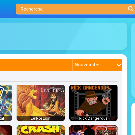
Nouveautés
Tendances
Plus joués
Mieux notés
al
Le Roi Lion
Rick Dangerous