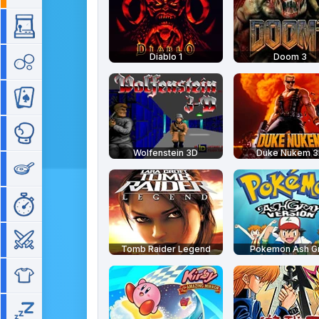
Arcade
Diablo 1
Doom 3
Bubble
Cartes
Combat
Wolfenstein 3D
Duke Nukem 
Cuisine
Gestion de temps
Guerre
Tomb Raider Legend
Pokemon Ash G
Habillage
Idle