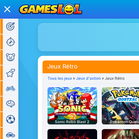
Jeux d'action
Jeux d'aventure
Jeux pour enfants
Jeux Rétro
Jeux de fille
Tous les jeux
»
Jeux d'action
» Jeux Rétro
Jeux de moto
Jeux de réflexion
Jeux de sport
Sonic Robo Blast 2
Pokémon Quetz
Jeux de voiture