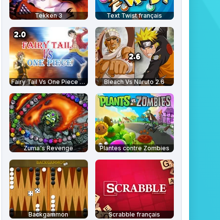
Tekken 3
Text Twist français
Fairy Tail Vs One Piece 2.0
Bleach Vs Naruto 2.6
Zuma's Revenge
Plantes contre Zombies
Backgammon
Scrabble français