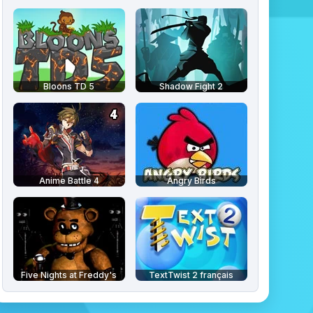
Bloons TD 5
Shadow Fight 2
Anime Battle 4
Angry Birds
Five Nights at Freddy's
TextTwist 2 français