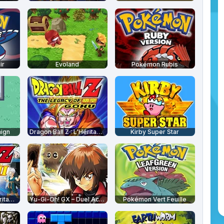
ir
Evoland
Pokémon Rubis
ign
Dragon Ball Z : L'Héritage de Goku
Kirby Super Star
Dragon Ball Z : L'Héritage de Goku 2
Yu-Gi-Oh! GX – Duel Academy
Pokémon Vert Feuille