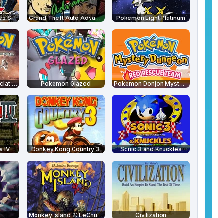
Yu-Gi-Oh! Les Cartes Sacrées
Grand Theft Auto Advance
Pokemon Light Platinum
Pokémon Version Eclat Pourpre
Pokemon Glazed
Pokémon Donjon Mystère : Equipe de Secours Rouge
a IV
Donkey Kong Country 3
Sonic 3 and Knuckles
Monkey Island 2: LeChuck's Revenge
Civilization