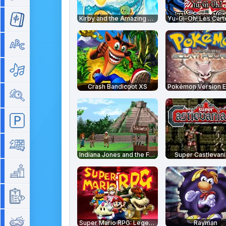
Kirby and the Amazing Mirror
Mahjong
Mots
Musique
Crash Bandicoot XS
Objets cachés
Parking
Plateau
Indiana Jones and the Fate of Atlantis
Super Castlevani
Plateforme
Quizz
Rétro
Super Mario RPG: Legend of the Seven Stars
Rayman