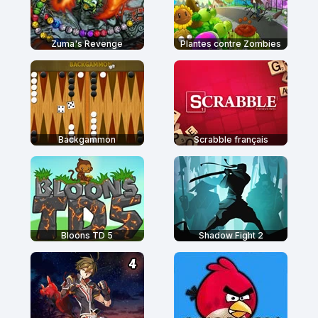
Zuma's Revenge
Plantes contre Zombies
Backgammon
Scrabble français
Bloons TD 5
Shadow Fight 2