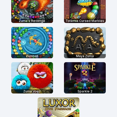
Zuma's Revenge
Totemia Cursed Marbles
Zumball
Maya Zuma
Zuma Vooz
Sparkle 2