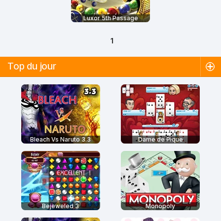
Luxor 5th Passage
1
Top du jour
Bleach Vs Naruto 3.3
Dame de Pique
Bejeweled 3
Monopoly