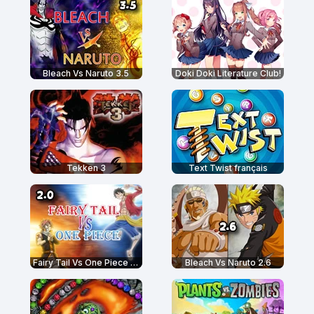
Bleach Vs Naruto 3.5
Doki Doki Literature Club!
Tekken 3
Text Twist français
Fairy Tail Vs One Piece 2.0
Bleach Vs Naruto 2.6