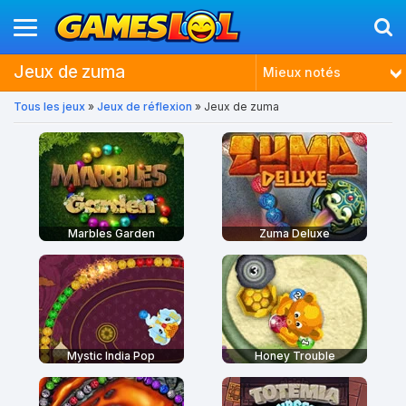
Jeux de zuma
Mieux notés
Tous les jeux
»
Jeux de réflexion
» Jeux de zuma
Tendances
Nouveautés
Plus joués
Marbles Garden
Zuma Deluxe
Mystic India Pop
Honey Trouble