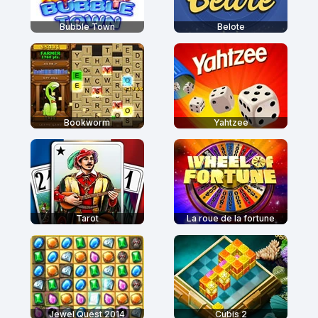
Bubble Town
Belote
Bookworm
Yahtzee
Tarot
La roue de la fortune
Jewel Quest 2014
Cubis 2