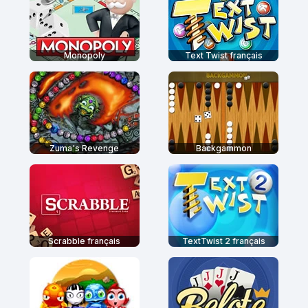
Monopoly
Text Twist français
Zuma's Revenge
Backgammon
Scrabble français
TextTwist 2 français