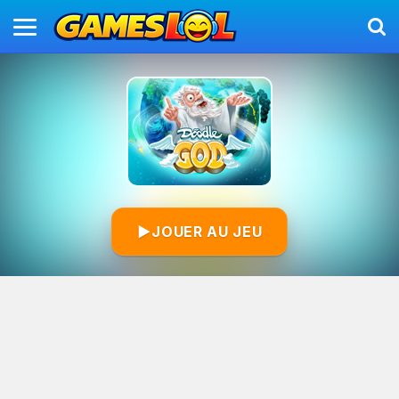
▶
JOUER AU JEU