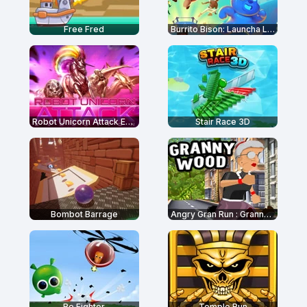
Free Fred
Burrito Bison: Launcha Libre
Robot Unicorn Attack Evolution
Stair Race 3D
Bombot Barrage
Angry Gran Run : Grannywood
Be Fighter
Temple Run