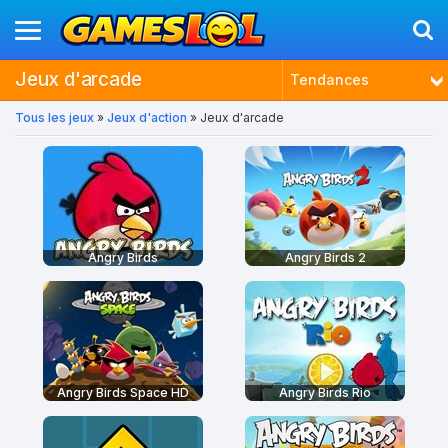
Jeux d'arcade
Tendances
Tous les jeux
»
Jeux d'action
» Jeux d'arcade
Nouveautés
Plus joués
Mieux notés
Angry Birds
Angry Birds 2
Angry Birds Space HD
Angry Birds Rio