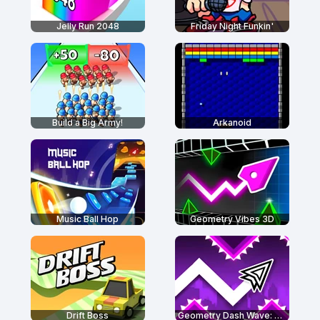
Jelly Run 2048
Friday Night Funkin'
Build a Big Army!
Arkanoid
Music Ball Hop
Geometry Vibes 3D
Drift Boss
Geometry Dash Wave: Original