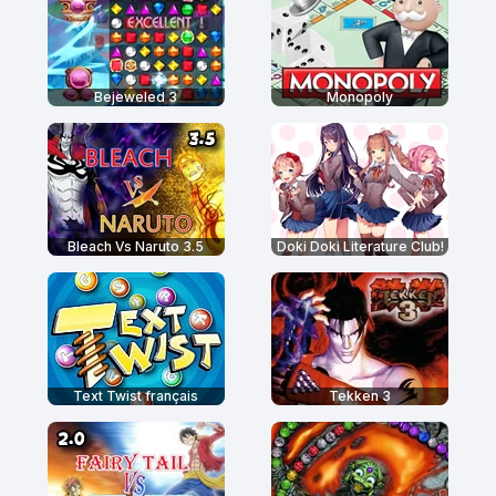
Bejeweled 3
Monopoly
Bleach Vs Naruto 3.5
Doki Doki Literature Club!
Text Twist français
Tekken 3