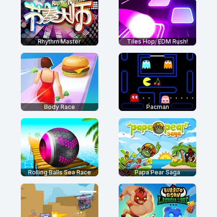
Rhythm Master
Tiles Hop: EDM Rush!
Body Race
Pacman
Rolling Balls Sea Race
Papa Pear Saga