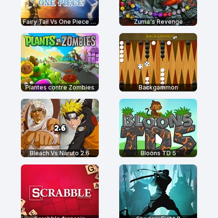
Fairy Tail Vs One Piece 2.0
Zuma's Revenge
Plantes contre Zombies
Backgammon
Bleach Vs Naruto 2.6
Bloons TD 5