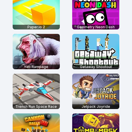
Paper.io 2
Geometry Neon Dash
Yeti Rampage
Getaway Shootout
Trench Run Space Race
Jetpack Joyride