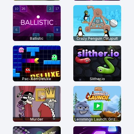
Ballistic
Crazy Penguin Catapult
Pac-Xon Deluxe
Slither.io
Murder
Lemmings Launch: Grizzy & The Lemmings