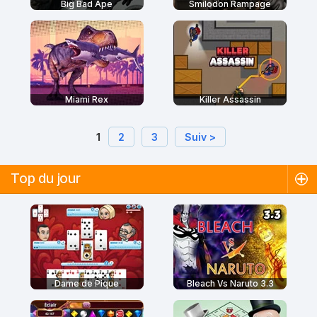
Big Bad Ape
Smilodon Rampage
Miami Rex
Killer Assassin
1
2
3
Suiv >
Top du jour
Dame de Pique
Bleach Vs Naruto 3.3