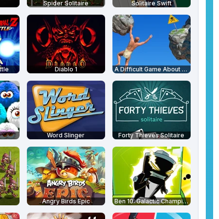
Spider Solitaire
Solitaire Swift
ttle
Diablo 1
A Difficult Game About Climbing
Word Slinger
Forty Thieves Solitaire
Angry Birds Epic
Ben 10: Galactic Champions