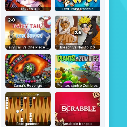
Tekken 3
Text Twist français
Fairy Tail Vs One Piece 2.0
Bleach Vs Naruto 2.6
Zuma's Revenge
Plantes contre Zombies
Backgammon
Scrabble français