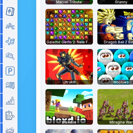
Marvel Tribute
Granny
Mahjong
Mots
Musique
Galactic Gems 2: New Frontiers
Dragon Ball Z Ba
Objets cachés
Parking
Ultrakill
Woobies
Plateau
Plateforme
Quizz
Bloxd.io
Miragine War
Rétro