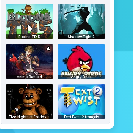
Bloons TD 5
Shadow Fight 2
Anime Battle 4
Angry Birds
Five Nights at Freddy's
TextTwist 2 français