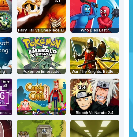
Fairy Tail Vs One Piece 1.1
Who Dies Last?
ong
Pokémon Émeraude
War The Knights: Battle Arena
Mahjongg Dark Dimensions: Triple Time
Candy Crush Saga
Bleach Vs Naruto 2.4