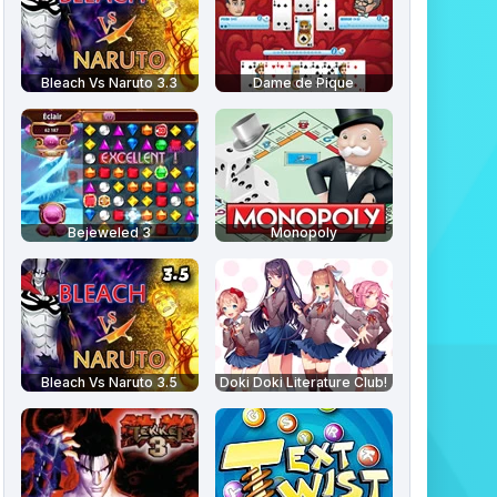
Bleach Vs Naruto 3.3
Dame de Pique
Bejeweled 3
Monopoly
Bleach Vs Naruto 3.5
Doki Doki Literature Club!