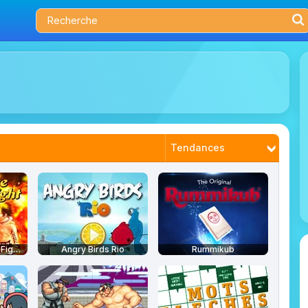
Tendances
Nouveautés
Plus joués
Mieux notés
One Piece Ultimate Fight 1.7
Angry Birds Rio
Rummikub