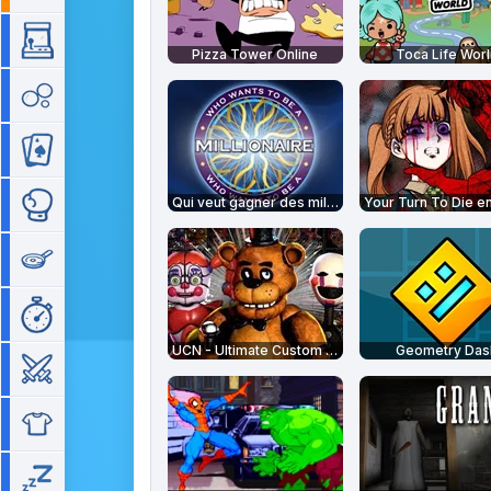
Arcade
Pizza Tower Online
Toca Life Wor
Bubble
Cartes
Qui veut gagner des millions ?
Combat
Cuisine
Gestion de temps
UCN - Ultimate Custom Night
Geometry Das
Guerre
Habillage
Idle