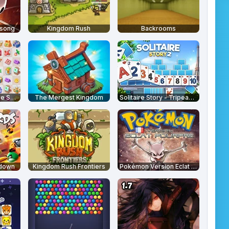
ksong
Kingdom Rush
Backrooms
Mansion Tale: Merge Secrets
The Mergest Kingdom
Solitaire Story - Tripeaks 2
wdown
Kingdom Rush Frontiers
Pokémon Version Eclat Pourpre