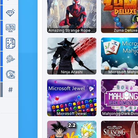
Séries de 3
Simulation
Amazing Strange Rope Police
Zuma Deluxe
Stratégie
Tir
Ninja Arashi
Microsoft Mahj
Zuma
#
Tous les tags >>
Microsoft Jewel