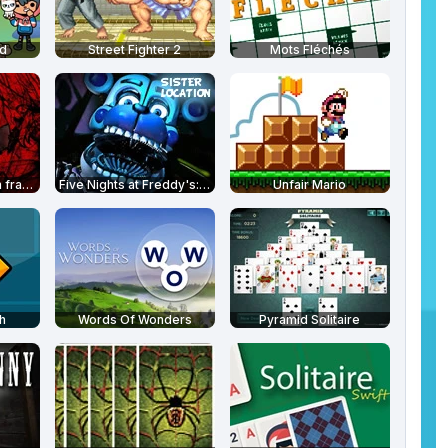
ld
Street Fighter 2
Mots Fléchés
Your Turn To Die en français
Five Nights at Freddy's: Sister Location
Unfair Mario
h
Words Of Wonders
Pyramid Solitaire