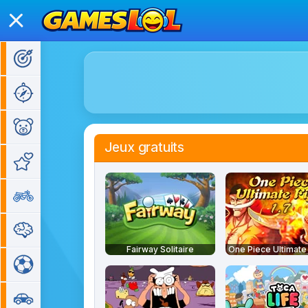
Jeux d'action
Jeux d'aventure
Jeux pour enfants
Jeux gratuits
Jeux de fille
Jeux de moto
Jeux de réflexion
Fairway Solitaire
Jeux de sport
Jeux de voiture