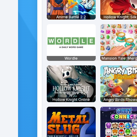
Anime Battle 2.2
Hollow Knight: Sil
Wordle
Hollow Knight Online
Angry Birds Sho