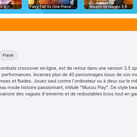
n 3
Fairy Tail Vs One Piece 2.0
Bleach Vs Naruto 2.6
Flash
 combats crossover en ligne, est de retour dans une version 3.5 s
s performances. Incarnez plus de 40 personnages issus de vos m
nses et fluides. Jouez seul contre l'ordinateur ou à deux sur le m
au mode histoire passionnant, intitulé "Musou Play". De style be
 vaincre des vagues d'ennemis et de redoutables boss tout en ga