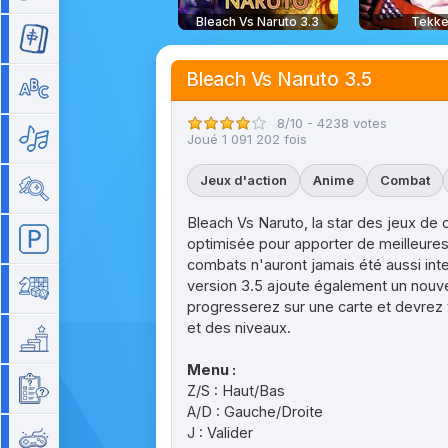
Bleach Vs Naruto 3.3
Tekke
Mahjong
Bleach Vs Naruto 3.5
Mots
8/10 - 4238 votes
Musique
Joué 1 091 202 fois
Jeux d'action
Anime
Combat
Objets cachés
Bleach Vs Naruto, la star des jeux de
Parking
optimisée pour apporter de meilleure
combats n'auront jamais été aussi inte
version 3.5 ajoute également un nouve
Plateau
progresserez sur une carte et devrez
et des niveaux.
Plateforme
Menu :
Quizz
Z/S : Haut/Bas
A/D : Gauche/Droite
J : Valider
Rétro