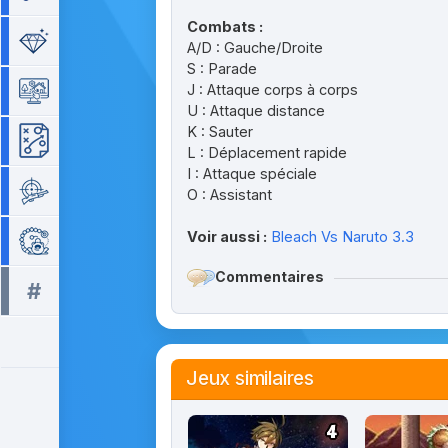
Combats :
Séries de 3
A/D : Gauche/Droite
S : Parade
J : Attaque corps à corps
Simulation
U : Attaque distance
K : Sauter
Stratégie
L : Déplacement rapide
I : Attaque spéciale
Tir
O : Assistant
Voir aussi :
Bleach Vs Naruto 3.3
Zuma
Commentaires
#
Tous les tags >>
Jeux similaires