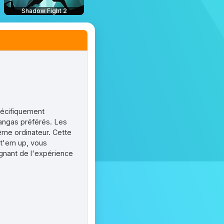
Shadow Fight 2
pécifiquement
angas préférés. Les
ême ordinateur. Cette
at'em up, vous
gnant de l'expérience