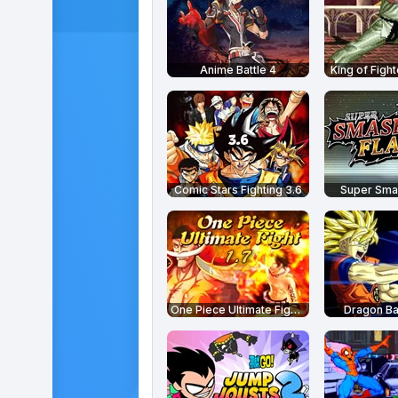
Anime Battle 4
King of Fight
Comic Stars Fighting 3.6
Super Smas
One Piece Ultimate Fight 1.7
Dragon Bal