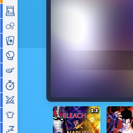
Arcade
Bubble
Cartes
Combat
Cuisine
Gestion de temps
Guerre
Habillage
Idle