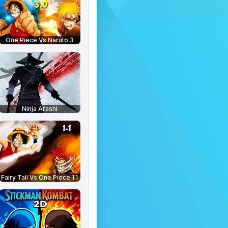
One Piece Vs Naruto 3
Ninja Arashi
Fairy Tail Vs One Piece 1.1