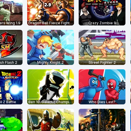
ers Wing 1.9
Dragon Ball Fierce Fighting 2.9
Crazy Zombie 9
h Flash 2
Mighty Knight 2
Street Fighter 2
l Z Battle
Ben 10: Galactic Champions
Who Dies Last?