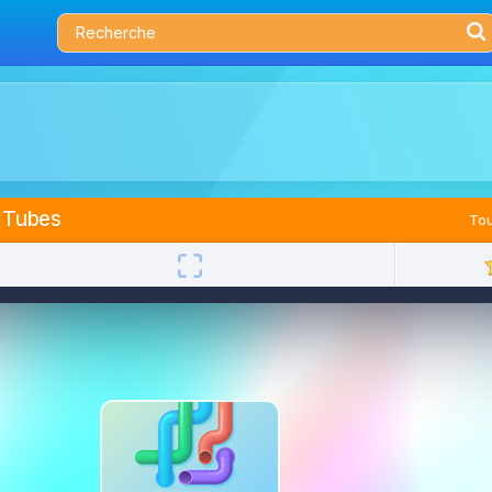
 Tubes
Tou