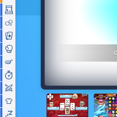
Arcade
Bubble
Cartes
Combat
C
Cuisine
Gestion de temps
Guerre
Habillage
Idle