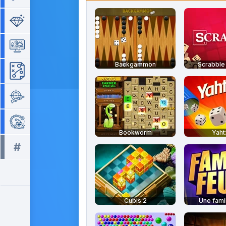
Séries de 3
Simulation
Backgammon
Scrabble 
Stratégie
Tir
Zuma
Bookworm
Yah
#
Tous les tags >>
Cubis 2
Une famil