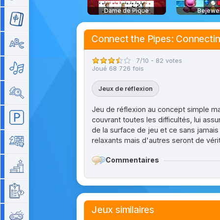
Dame de Pique
Bejewe
Mahjong
Connect the Pipes: Connecti
Mots
7/10 - 82 votes
Musique
Joué 68 726 fois
Jeux de réflexion
Objets cachés
Jeu de réflexion au concept simple ma
Parking
couvrant toutes les difficultés, lui as
de la surface de jeu et ce sans jamais 
relaxants mais d'autres seront de vér
Plateau
Commentaires
Plateforme
Quizz
Jeux similaires
Rétro