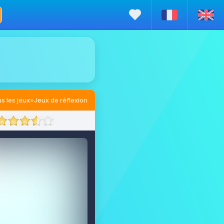
s les jeux
»
Jeux de réflexion