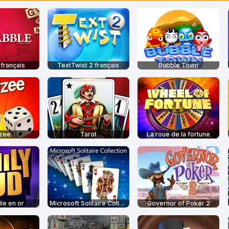
français
TextTwist 2 français
Bubble Town
tzee
Tarot
La roue de la fortune
le en or
Microsoft Solitaire Collection
Governor of Poker 2