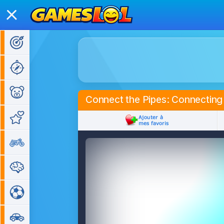
Jeux d'action
Jeux d'aventure
Jeux pour enfants
Connect the Pipes: Connecting
Jeux de fille
Jeux de moto
Jeux de réflexion
Jeux de sport
Jeux de voiture