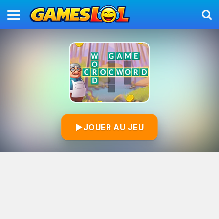
▶
JOUER AU JEU