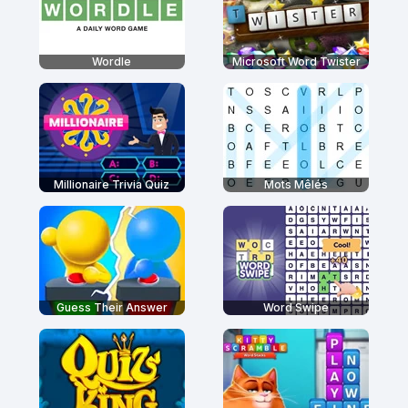
Wordle
Microsoft Word Twister
Millionaire Trivia Quiz
Mots Mêlés
Guess Their Answer
Word Swipe