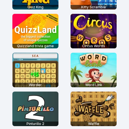
Quiz King
Kitty Scramble
Quizzland trivia game
Circus Words
Worder
Word Link
Pinturillo 2
Waffle