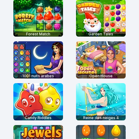
Forest Match
Garden Tales
1001 nuits arabes
Open House
Candy Riddles
Reine des neiges 4