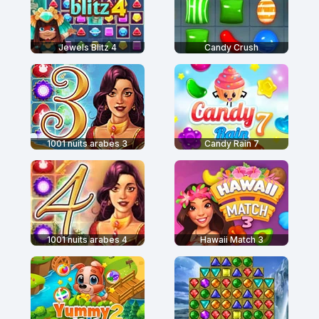
Jewels Blitz 4
Candy Crush
1001 nuits arabes 3
Candy Rain 7
1001 nuits arabes 4
Hawaii Match 3