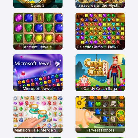
Cubis 2
Treasures of the Mystic Sea
Ancient Jewels
Galactic Gems 2: New Frontiers
Microsoft Jewel
Candy Crush Saga
Mansion Tale: Merge Secrets
Harvest Honors