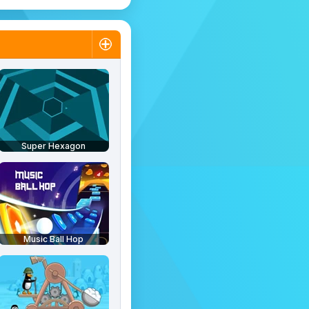
Super Hexagon
Music Ball Hop