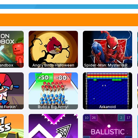
Sandbox
Angry Birds Halloween
Spider-Man: Mysterio Rush
ht Funkin'
Build a Big Army!
Arkanoid