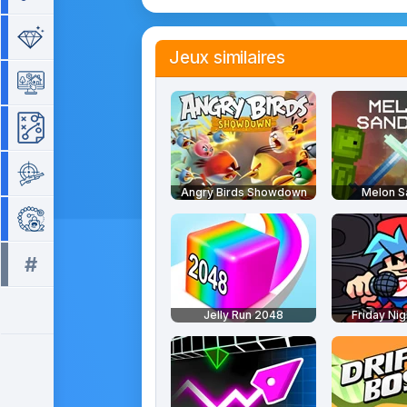
Séries de 3
Jeux similaires
Simulation
Stratégie
Tir
Angry Birds Showdown
Melon 
Zuma
#
Tous les tags >>
Jelly Run 2048
Friday Nig