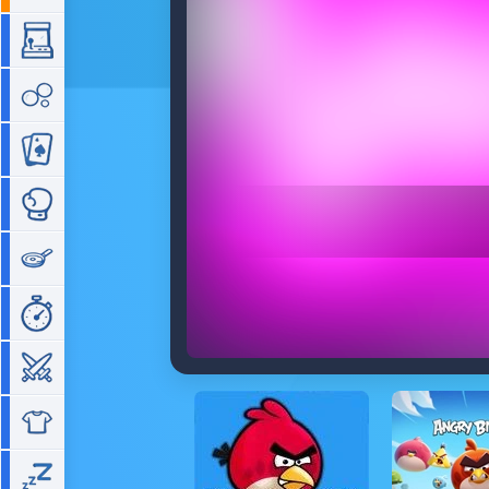
Arcade
Bubble
Cartes
Combat
Cuisine
Gestion de temps
Guerre
Habillage
Idle