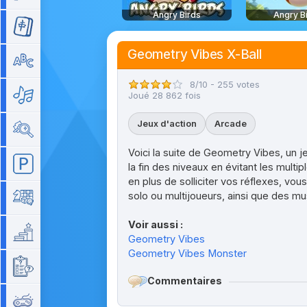
Angry Birds
Angry B
Mahjong
Geometry Vibes X-Ball
Mots
8/10 - 255 votes
Musique
Joué 28 862 fois
Jeux d'action
Arcade
Objets cachés
Voici la suite de Geometry Vibes, un je
Parking
la fin des niveaux en évitant les multi
en plus de solliciter vos réflexes, vo
solo ou multijoueurs, ainsi que des mu
Plateau
Voir aussi :
Plateforme
Geometry Vibes
Geometry Vibes Monster
Quizz
Commentaires
Rétro