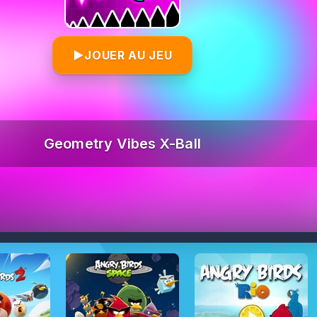
▶
JOUER AU JEU
Geometry Vibes X-Ball