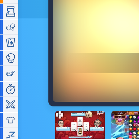
Arcade
Bubble
Cartes
Combat
Cuisine
Gestion de temps
Guerre
Habillage
Idle