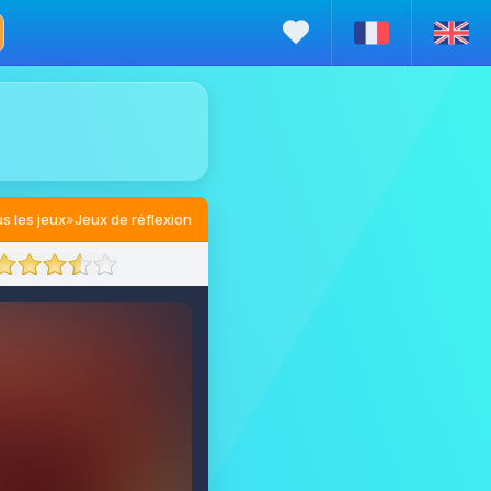
s les jeux
»
Jeux de réflexion