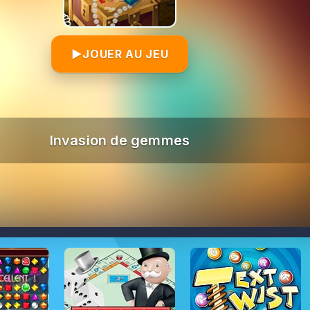
▶
JOUER AU JEU
Invasion de gemmes