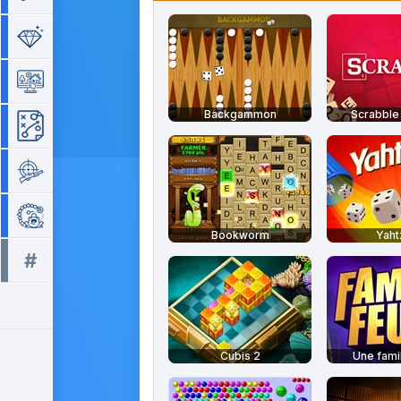
Séries de 3
Simulation
Backgammon
Scrabble 
Stratégie
Tir
Zuma
Bookworm
Yah
#
Tous les tags >>
Cubis 2
Une famil