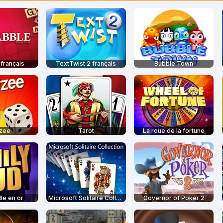
français
TextTwist 2 français
Bubble Town
tzee
Tarot
La roue de la fortune
le en or
Microsoft Solitaire Collection
Governor of Poker 2