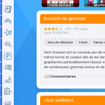
Dame de Pique
Bejewe
Mahjong
Invasion de gemmes
Mots
7/10 - 113 votes
Musique
Joué 111 662 fois
Jeux de réflexion
Flash
Séries 
Objets cachés
Gem Invasion est un nouveau jeu de r
Parking
même forme et couleur afin de les faire
graphismes particulièrement réussis e
de nombreuses gemmes bonus et de com
Plateau
Commentaires
Plateforme
Quizz
Jeux similaires
Rétro