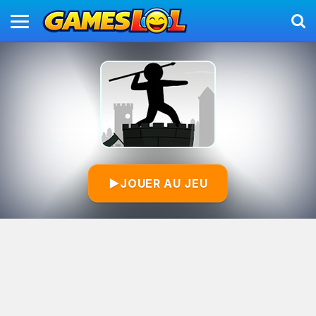
▶
JOUER AU JEU