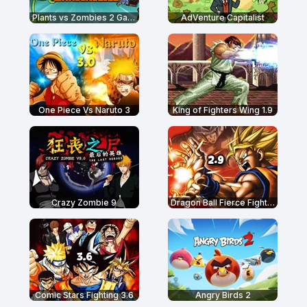
Plants vs Zombies 2 Gardendless
AdVenture Capitalist
One Piece Vs Naruto 3
King of Fighters Wing 1.9
Crazy Zombie 9
Dragon Ball Fierce Fighting 2.9
Comic Stars Fighting 3.6
Angry Birds 2