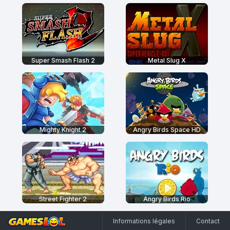
Super Smash Flash 2
Metal Slug X
Mighty Knight 2
Angry Birds Space HD
Street Fighter 2
Angry Birds Rio
Informations légales
Contact