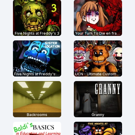
Five Nights at Freddy's 3
Your Turn To Die en français
Five Nights at Freddy's: Sister Location
UCN - Ultimate Custom Night
Backrooms
Granny