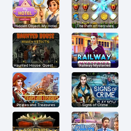
Hidden Object: My Hotel
The Path of Hercules
Haunted House: Quest For The Magic Book
Railway Mysteries
Pirates and Treasures
Signs of Crime