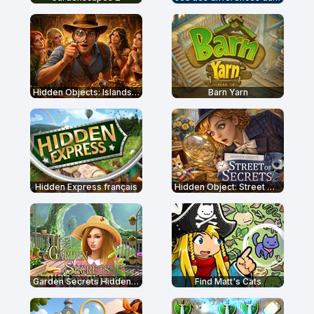
Hidden Objects: Islands Secrets
Barn Yarn
Hidden Express français
Hidden Object: Street Of Secrets
Garden Secrets Hidden Objects
Find Matt's Cats