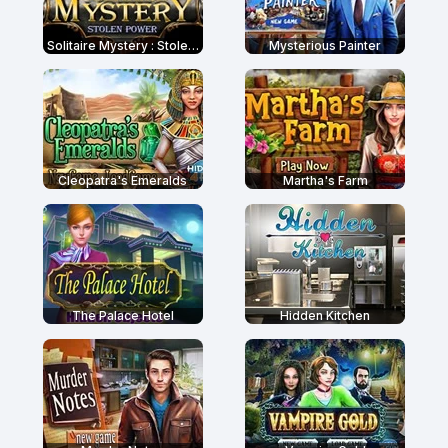
Solitaire Mystery : Stolen Power
Mysterious Painter
Cleopatra's Emeralds
Martha's Farm
The Palace Hotel
Hidden Kitchen