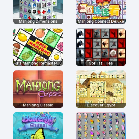
Mahjong Dimensions
Mahjong Connect Deluxe
Kris Mahjong Remastered
Gorillaz Tiles
Mahjong Classic
Discover Egypt