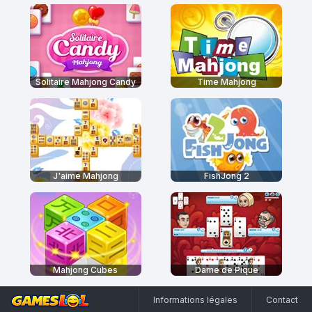
Solitaire Mahjong Candy
Time Mahjong
J'aime Mahjong
FishJong 2
Mahjong Cubes
Dame de Pique
Informations légales
Contact