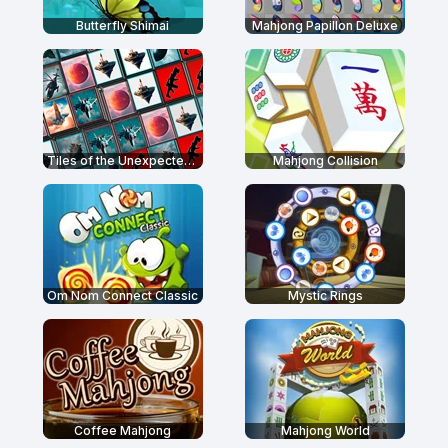
Butterfly Shimai
Mahjong Papillon Deluxe
Tiles of the Unexpected 2
Mahjong Collision
Om Nom Connect Classic
Mystic Rings
Coffee Mahjong
Mahjong World