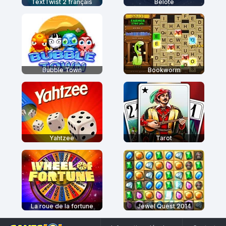
TextTwist 2 français
Belote
Bubble Town
Bookworm
Yahtzee
Tarot
La roue de la fortune
Jewel Quest 2014