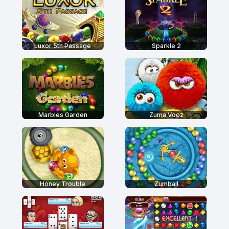
Luxor 5th Passage
Sparkle 2
Marbles Garden
Zuma Vooz
Honey Trouble
Zumball