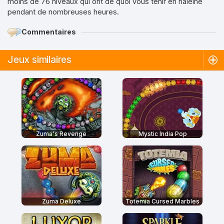
moins de 76 niveaux qui ont de quoi vous tenir en haleine
pendant de nombreuses heures.
Commentaires
Jeux similaires
Zuma's Revenge
Mystic India Pop
Zuma Deluxe
Totemia Cursed Marbles