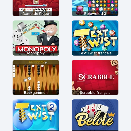
Dame de Pique
Bejeweled 3
Monopoly
Text Twist français
Backgammon
Scrabble français