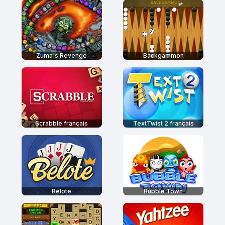
Zuma's Revenge
Backgammon
Scrabble français
TextTwist 2 français
Belote
Bubble Town