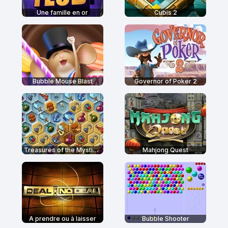
Une famille en or
Cubis 2
Bubble Mouse Blast
Governor of Poker 2
Treasures of the Mystic Sea
Mahjong Quest
A prendre ou à laisser
Bubble Shooter