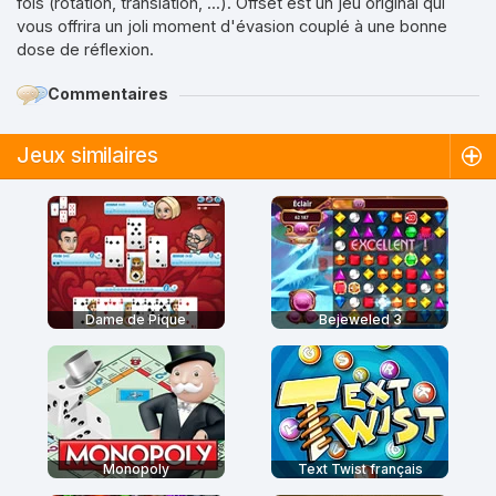
fois (rotation, translation, ...). Offset est un jeu original qui
vous offrira un joli moment d'évasion couplé à une bonne
dose de réflexion.
Commentaires
Jeux similaires
Dame de Pique
Bejeweled 3
Monopoly
Text Twist français