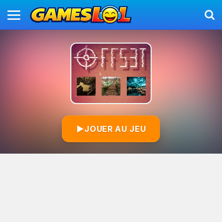
▶
JOUER AU JEU