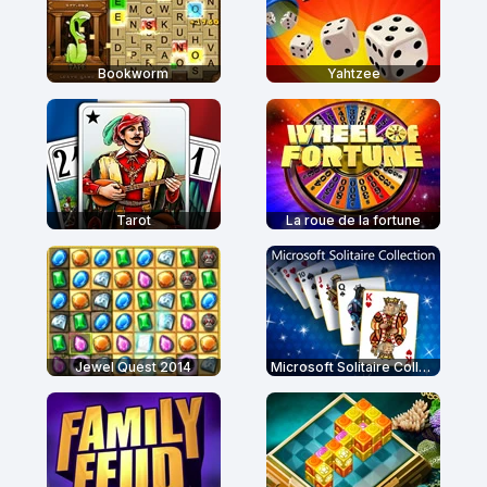
Bookworm
Yahtzee
Tarot
La roue de la fortune
Jewel Quest 2014
Microsoft Solitaire Collection