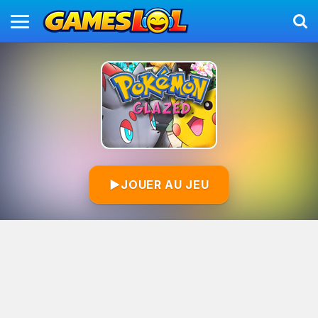
▶
JOUER AU JEU