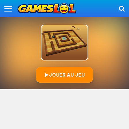
▶
JOUER AU JEU