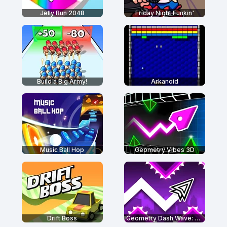
Jelly Run 2048
Friday Night Funkin'
Build a Big Army!
Arkanoid
Music Ball Hop
Geometry Vibes 3D
Drift Boss
Geometry Dash Wave: Original