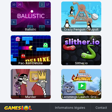
Ballistic
Crazy Penguin Catapult
Pac-Xon Deluxe
Slither.io
Murder
Lemmings Launch: Grizzy & The Lemmings
Informations légales
Contact