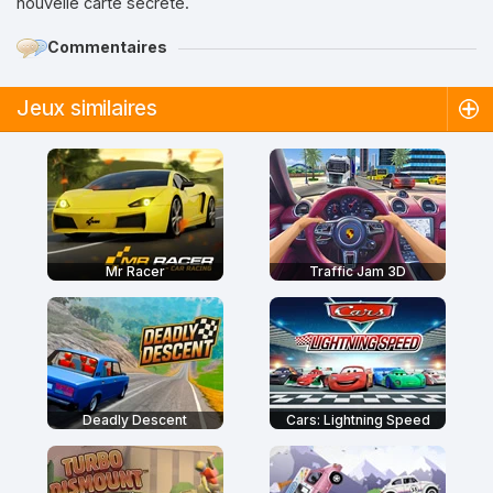
nouvelle carte secrète.
Commentaires
Jeux similaires
Mr Racer
Traffic Jam 3D
Deadly Descent
Cars: Lightning Speed