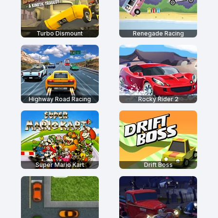
Turbo Dismount
Renegade Racing
Highway Road Racing
Rocky Rider 2
Super Mario Kart
Drift Boss