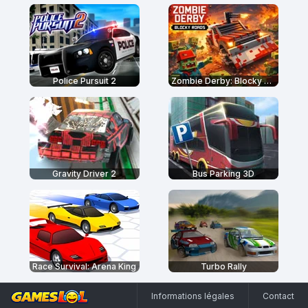
Police Pursuit 2
Zombie Derby: Blocky Roads
Gravity Driver 2
Bus Parking 3D
Race Survival: Arena King
Turbo Rally
Informations légales
Contact