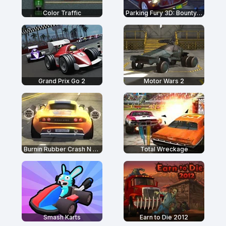
Color Traffic
Parking Fury 3D: Bounty Hunter
Grand Prix Go 2
Motor Wars 2
Burnin Rubber Crash N Burn
Total Wreckage
Smash Karts
Earn to Die 2012