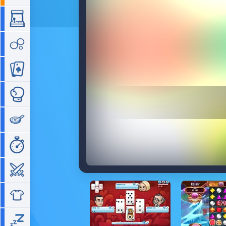
Arcade
Bubble
Cartes
Combat
Cuisine
Gestion de temps
Guerre
Habillage
Idle