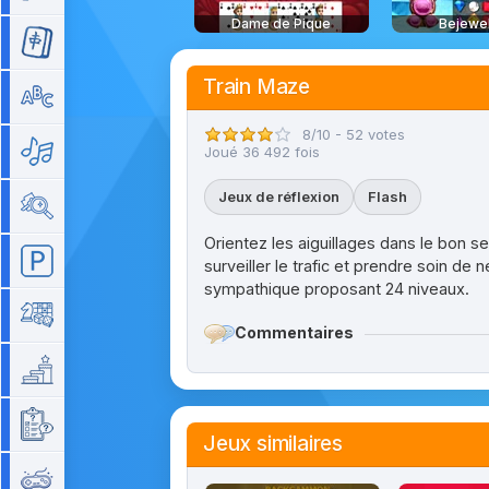
Dame de Pique
Bejewe
Mahjong
Train Maze
Mots
8/10 - 52 votes
Musique
Joué 36 492 fois
Jeux de réflexion
Flash
Objets cachés
Orientez les aiguillages dans le bon s
Parking
surveiller le trafic et prendre soin de 
sympathique proposant 24 niveaux.
Plateau
Commentaires
Plateforme
Quizz
Jeux similaires
Rétro