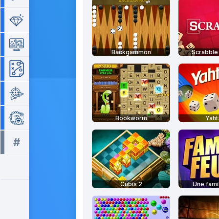
Séries de 3
Simulation
Backgammon
Scrabble 
Stratégie
Tir
Zuma
Bookworm
Yah
#
Tous les tags >>
Cubis 2
Une famil