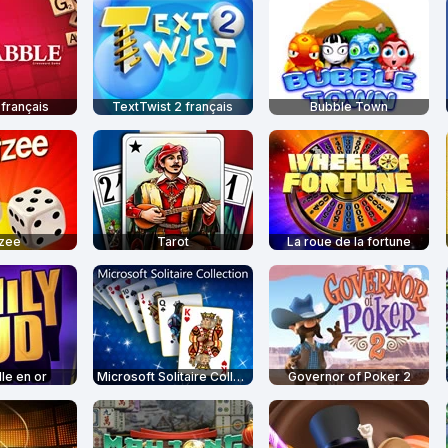
français
TextTwist 2 français
Bubble Town
tzee
Tarot
La roue de la fortune
le en or
Microsoft Solitaire Collection
Governor of Poker 2