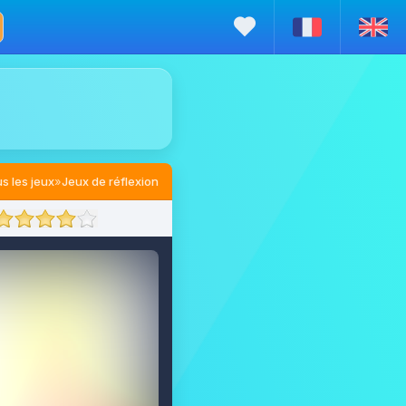
s les jeux
»
Jeux de réflexion