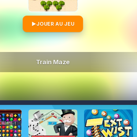
▶
JOUER AU JEU
Train Maze