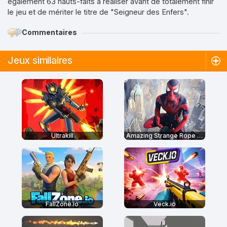
également 63 hauts-faits à réaliser avant de totalement finir
le jeu et de mériter le titre de "Seigneur des Enfers".
Commentaires
Jeux similaires
Ultrakill
Amazing Strange Rope Police
FallZone.io
Veck.io