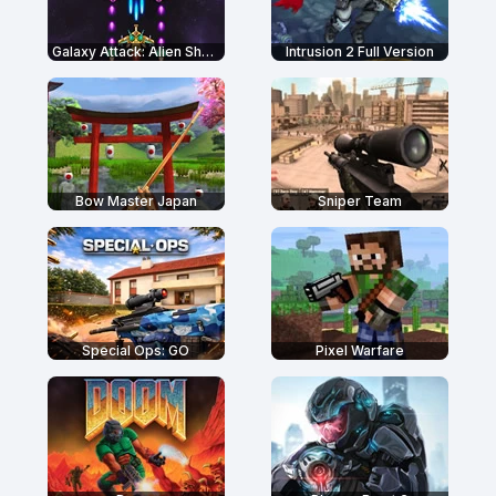
Galaxy Attack: Alien Shooter
Intrusion 2 Full Version
Bow Master Japan
Sniper Team
Special Ops: GO
Pixel Warfare