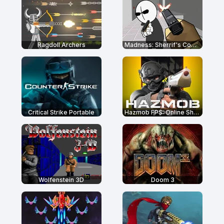
Ragdoll Archers
Madness: Sherrif's Compound
Critical Strike Portable
Hazmob FPS: Online Shooter
Wolfenstein 3D
Doom 3