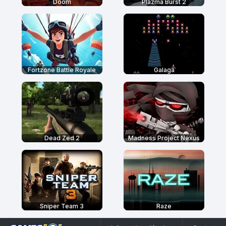
Doom
Plazma Burst 2
Fortzone Battle Royale
Galaga
Dead Zed 2
Madness Project Nexus
Sniper Team 3
Raze