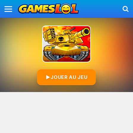
▶
JOUER AU JEU