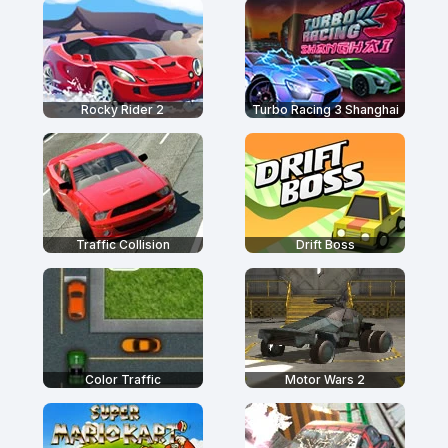
Rocky Rider 2
Turbo Racing 3 Shanghai
Traffic Collision
Drift Boss
Color Traffic
Motor Wars 2