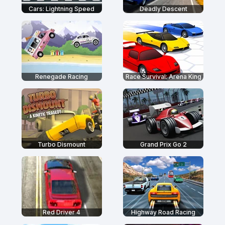
Cars: Lightning Speed
Deadly Descent
Renegade Racing
Race Survival: Arena King
Turbo Dismount
Grand Prix Go 2
Red Driver 4
Highway Road Racing