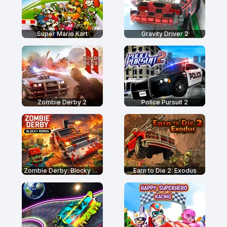
Super Mario Kart
Gravity Driver 2
Zombie Derby 2
Police Pursuit 2
Zombie Derby: Blocky Roads
Earn to Die 2: Exodus