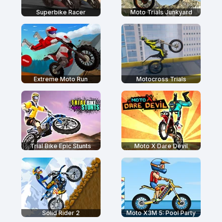
Superbike Racer
Moto Trials Junkyard
Extreme Moto Run
Motocross Trials
Trial Bike Epic Stunts
Moto X Dare Devil
Solid Rider 2
Moto X3M 5: Pool Party