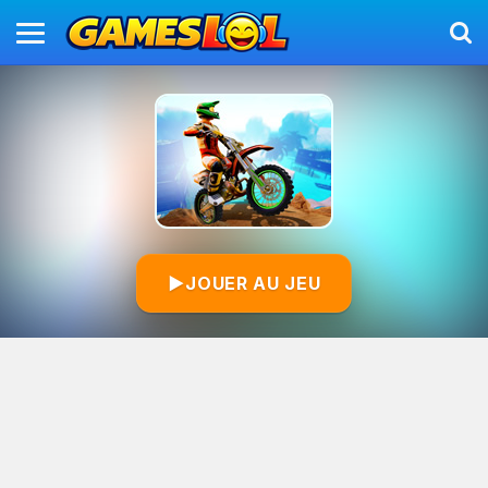
▶
JOUER AU JEU