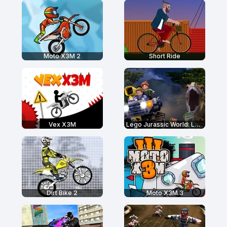
Moto X3M 2
Short Ride
Vex X3M
Lego Jurassic World: Legend of Isla Nublar
Dirt Bike 2
Moto X3M 3