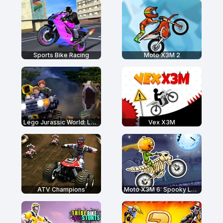
Sports Bike Racing
Moto X3M 2
Lego Jurassic World: Legend of Isla Nublar
Vex X3M
ATV Champions
Moto X3M 6: Spooky Land