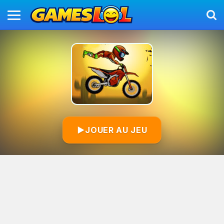
▶
JOUER AU JEU