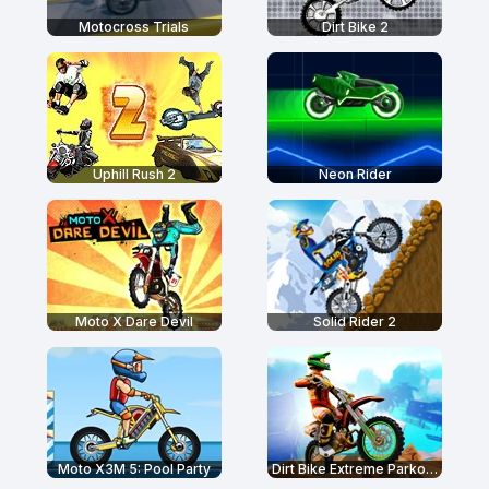
Motocross Trials
Dirt Bike 2
Uphill Rush 2
Neon Rider
Moto X Dare Devil
Solid Rider 2
Moto X3M 5: Pool Party
Dirt Bike Extreme Parkour