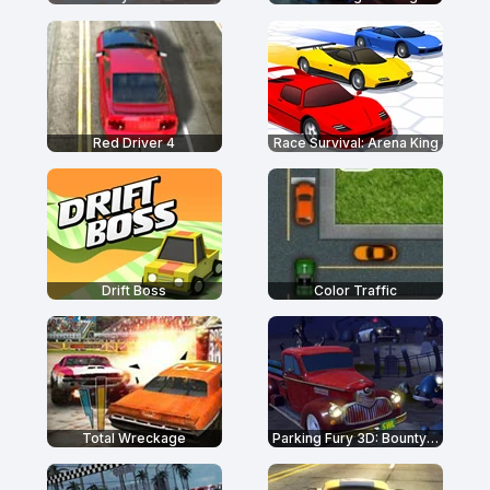
Red Driver 4
Race Survival: Arena King
Drift Boss
Color Traffic
Total Wreckage
Parking Fury 3D: Bounty Hunter