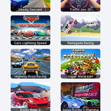
Deadly Descent
Traffic Jam 3D
Cars: Lightning Speed
Renegade Racing
Highway Road Racing
Super Mario Kart
Rocky Rider 2
Turbo Racing 3 Shanghai