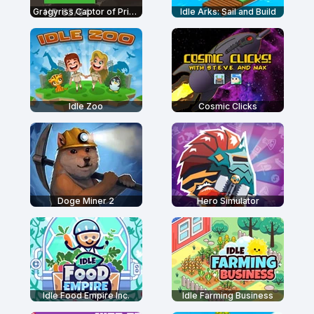
Gragyriss Captor of Princesses
Idle Arks: Sail and Build
Idle Zoo
Cosmic Clicks
Doge Miner 2
Hero Simulator
Idle Food Empire Inc.
Idle Farming Business