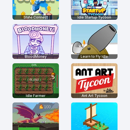
State Connect
Idle Startup Tycoon
BloodMoney
Learn to Fly Idle
Idle Farmer
Ant Art Tycoon