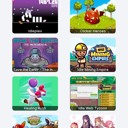
Idleplex
Clicker Heroes
Save the Earth! - The Incremental
Idle Mining Empire
Healing Rush
Idle Web Tycoon