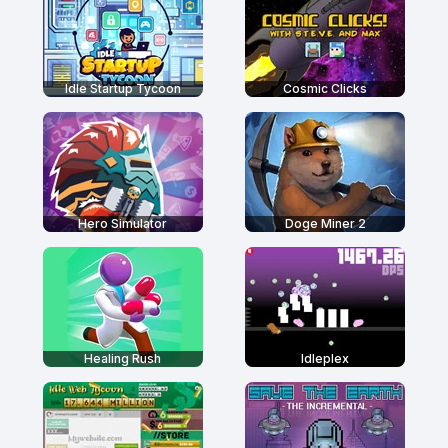
Idle Startup Tycoon
Cosmic Clicks
Hero Simulator
Doge Miner 2
Healing Rush
Idleplex