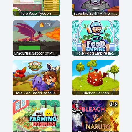
Idle Web Tycoon
Save the Earth! - The Incremental
Gragyriss Captor of Princesses
Idle Food Empire Inc.
Idle Zoo Safari Rescue
Clicker Heroes