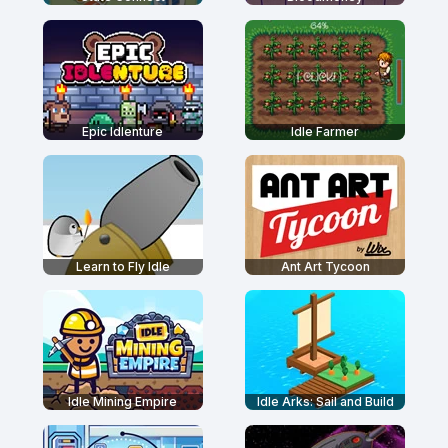
Epic Idlenture
Idle Farmer
Learn to Fly Idle
Ant Art Tycoon
Idle Mining Empire
Idle Arks: Sail and Build