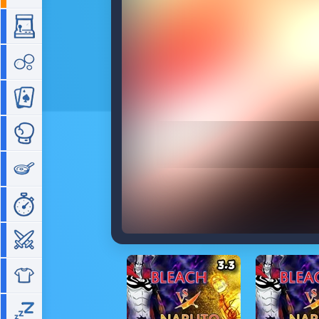
Arcade
Bubble
Cartes
Combat
Cuisine
Gestion de temps
Guerre
Habillage
Idle