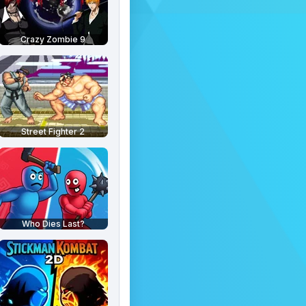
Crazy Zombie 9
Street Fighter 2
Who Dies Last?