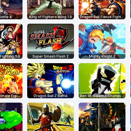
attle 4
King of Fighters Wing 1.9
Dragon Ball Fierce Fighting 2.9
Fighting 3.6
Super Smash Flash 2
Mighty Knight 2
One Piece Ultimate Fight 1.7
Dragon Ball Z Battle
Ben 10: Galactic Champions