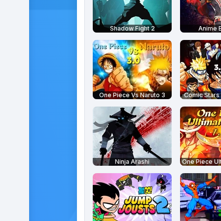
Shadow Fight 2
Anime B
One Piece Vs Naruto 3
Comic Stars 
Ninja Arashi