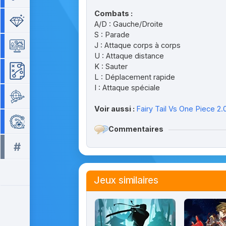
Combats :
Séries de 3
A/D : Gauche/Droite
S : Parade
J : Attaque corps à corps
Simulation
U : Attaque distance
K : Sauter
Stratégie
L : Déplacement rapide
I : Attaque spéciale
Tir
Voir aussi :
Fairy Tail Vs One Piece 2.
Zuma
Commentaires
#
Tous les tags >>
Jeux similaires