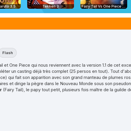
aruto 3.5
Tekken 3
Fairy Tail Vs One Piece 2.0
Flash
ail et One Piece qui nous reviennent avec la version 1.1 de cet exc
er un casting déjà très complet (25 persos en tout). Tout d'abor
e) qui fait son apparition avec son grand manteau de plumes roses
aires et dirige la pègre dans le Nouveau Monde sous son pseudo
r
(Fairy Tail), le papy tout petit, plusieurs fois maître de la guilde d