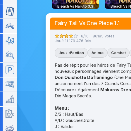
Bleach Vs Naruto 3.3
Bleach Vs N
Mahjong
Fairy Tail Vs One Piece 1.1
Mots
8/10 - 86185 votes
Musique
Joué 11 179 476 fois
Jeux d'action
Anime
Combat
Objets cachés
Pas de répit pour les héros de Fairy T
Parking
nouveaux personnages viennent complét
Don Quichotte Doflamingo
(One Piec
anciennement l'un des 7 Grands Cors
Plateau
Découvrez également
Makarov Drea
Dix Mages Sacrés.
Plateforme
Menu :
Quizz
Z/S : Haut/Bas
A/D : Gauche/Droite
J : Valider
Rétro