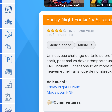
Friday Night Funkin'
Mahjong
Friday Night Funkin' V.S. Ret
Mots
8/10 - 268 votes
Musique
Joué 24 984 fois
Jeux d'action
Musique
Objets cachés
Un nouveau challenge de taille se profi
Parking
sortir, petit ami va devoir remporter 
FNF, incluant 5 chansons (2 en mode hi
heaven et hell) ainsi que de nombreux 
Plateau
Voir aussi :
Plateforme
Friday Night Funkin'
Mods pour FNF
Quizz
Commentaires
Rétro