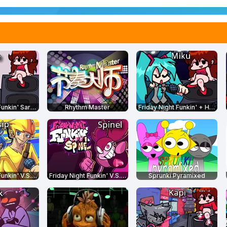
Friday Night Funkin' Sarvente's Mid-Fight Masses
Rhythm Master
Friday Night Funkin' + Hatsune Miku
Friday Night Funkin' V.S. Bob and Bosip
Friday Night Funkin' V.S. Spinel
Sprunki Pyramixed