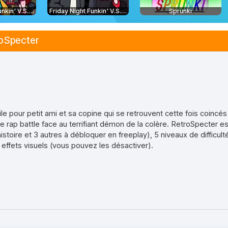
Friday Night Funkin' V.S. Whitty Full Week
Friday Night Funkin' V.S. Garcello
Sprunki
roSpecter
le pour petit ami et sa copine qui se retrouvent cette fois coincés
une rap battle face au terrifiant démon de la colère. RetroSpecter
stoire et 3 autres à débloquer en freeplay), 5 niveaux de difficul
effets visuels (vous pouvez les désactiver).