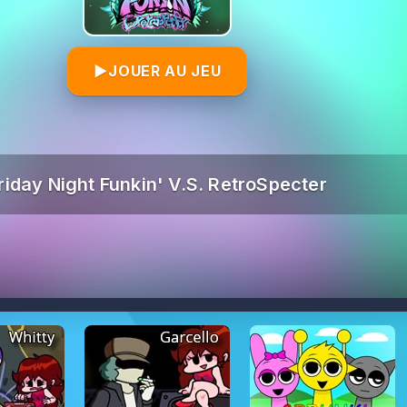
▶
JOUER AU JEU
riday Night Funkin' V.S. RetroSpecter