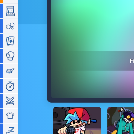
Arcade
Bubble
Cartes
Combat
F
Cuisine
Gestion de temps
Guerre
Habillage
Idle