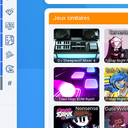
Séries de 3
Jeux similaires
Simulation
Stratégie
Tir
DJ Sheepwolf Mixer 4
Zuma
#
Tous les tags >>
Tiles Hop: EDM Rush!