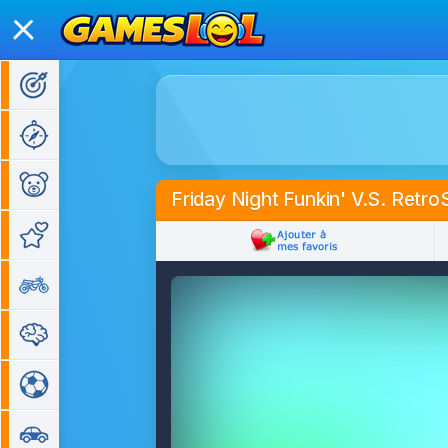
Jeux d'action
Jeux d'aventure
Jeux pour enfants
Friday Night Funkin' V.S. Retro
Jeux de fille
Jeux de moto
Jeux de réflexion
Jeux de sport
Jeux de voiture