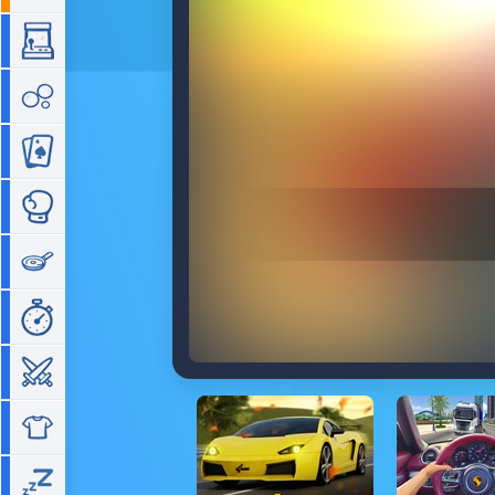
Arcade
Bubble
Cartes
Combat
Cuisine
Gestion de temps
Guerre
Habillage
Idle