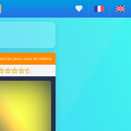
ous les jeux
»
Jeux de voiture