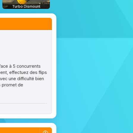
Turbo Dismount
face à 5 concurrents
ent, effectuez des flips
ec une difficulté bien
us promet de