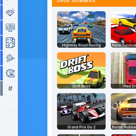
Jeux similaires
Séries de 3
Simulation
Stratégie
Highway Road Racing
Race Survival
Tir
Zuma
Drift Boss
Red Dr
#
Tous les tags >>
Grand Prix Go 2