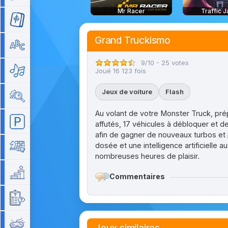
Mr Racer
Traffic 
Mahjong
Grand Truckismo
Mots
9/10 - 25 votes
Musique
Joué 16 123 fois
Jeux de voiture
Flash
Objets cachés
Au volant de votre Monster Truck, pré
Parking
affutés, 17 véhicules à débloquer et d
afin de gagner de nouveaux turbos et 
dosée et une intelligence artificielle 
Plateau
nombreuses heures de plaisir.
Plateforme
Commentaires
Quizz
Rétro