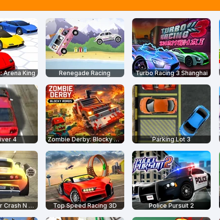
: Arena King
Renegade Racing
Turbo Racing 3 Shanghai
iver 4
Zombie Derby: Blocky Roads
Parking Lot 3
Burnin Rubber Crash N Burn
Top Speed Racing 3D
Police Pursuit 2