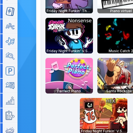
Friday Night Funkin' The Date Week
Piano virtuel
Mahjong
Mots
Musique
Friday Night Funkin' V.S. Nonsense
Music Catch 
Objets cachés
Parking
Plateau
Perfect Piano
Santa Rockstar
Plateforme
Quizz
Rétro
Friday Night Funkin' V.S. Hex Mod