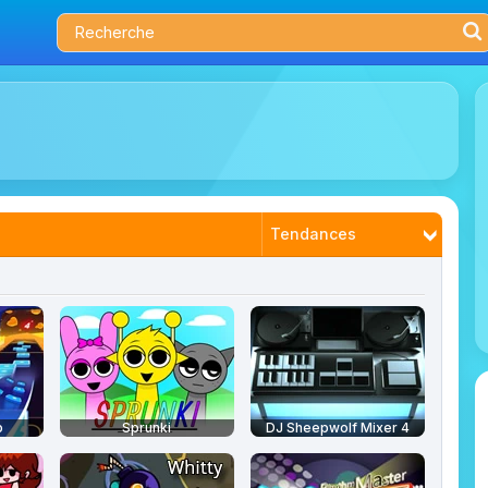
Tendances
Tendances
Nouveautés
Plus joués
Mieux notés
p
Sprunki
DJ Sheepwolf Mixer 4