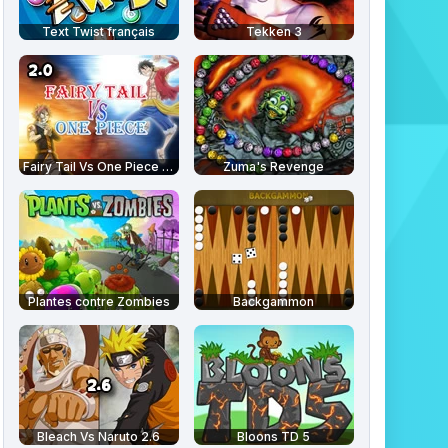
Text Twist français
Tekken 3
Fairy Tail Vs One Piece 2.0
Zuma's Revenge
Plantes contre Zombies
Backgammon
Bleach Vs Naruto 2.6
Bloons TD 5