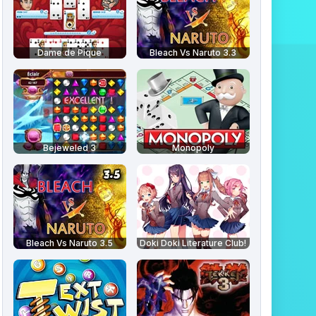
Dame de Pique
Bleach Vs Naruto 3.3
Bejeweled 3
Monopoly
Bleach Vs Naruto 3.5
Doki Doki Literature Club!