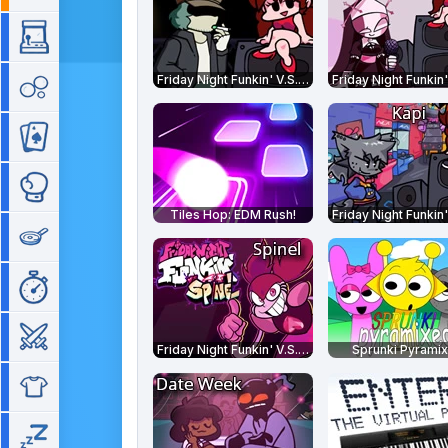
Arcade
Friday Night Funkin' V.S. Garcello
Bubble
Cartes
Combat
Tiles Hop: EDM Rush!
Cuisine
Gestion de temps
Guerre
Friday Night Funkin' V.S. Spinel
Sprunki Pyrami
Habillage
Idle