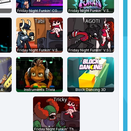
Friday Night Funkin' CG5 Edition
Friday Night Funkin' V.S. RetroSpecter
2
Friday Night Funkin' V.S. Tabi Ex Boyfriend
Friday Night Funkin' V.S. AGOTI
 4
Instruments Trivia
Block Dancing 3D
Friday Night Funkin' The Tricky Mod