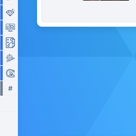
Séries de 3
Simulation
Stratégie
Tir
Zuma
#
Tous les tags >>