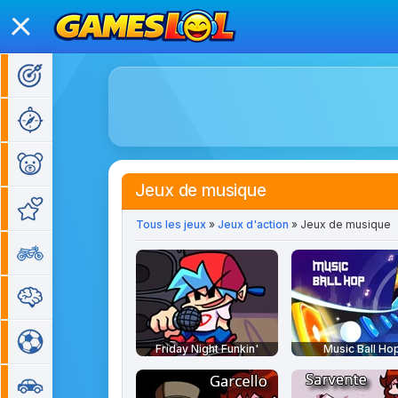
Jeux d'action
Jeux d'aventure
Jeux pour enfants
Jeux de musique
Jeux de fille
Tous les jeux
»
Jeux d'action
» Jeux de musique
Jeux de moto
Jeux de réflexion
Jeux de sport
Friday Night Funkin'
Music Ball Ho
Jeux de voiture