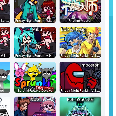
Friday Night Funkin' Sarvente's Mid-Fight Masses
Friday Night Funkin' V.S. Whitty Full Week
Rhythm Master
Friday Night Funkin' V.S. Kapi
Friday Night Funkin' + Hatsune Miku
Friday Night Funkin' V.S. Bob and Bosip
xed
Sprunki Retake Deluxe
Friday Night Funkin' V.S. Impostor