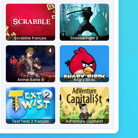
Scrabble français
Shadow Fight 2
Anime Battle 4
Angry Birds
TextTwist 2 français
AdVenture Capitalist