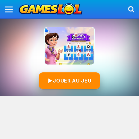
▶
JOUER AU JEU