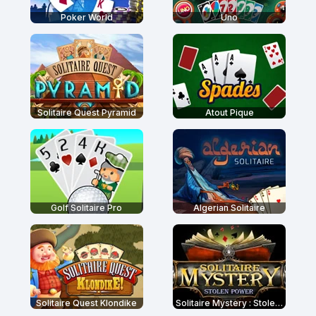
Poker World
Uno
Solitaire Quest Pyramid
Atout Pique
Golf Solitaire Pro
Algerian Solitaire
Solitaire Quest Klondike
Solitaire Mystery : Stolen Power