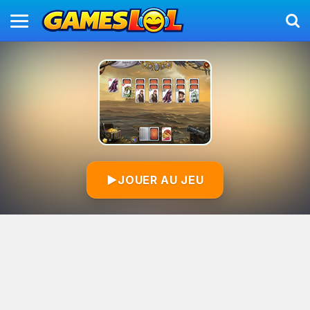
▶
JOUER AU JEU