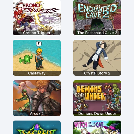
Chrono Trigger
The Enchanted Cave 2
Castaway
Crystal Story 2
Arcuz 2
Demons Down Under