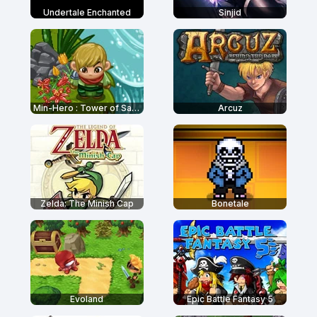
Undertale Enchanted
Sinjid
Min-Hero : Tower of Sages
Arcuz
Zelda: The Minish Cap
Bonetale
Evoland
Epic Battle Fantasy 5