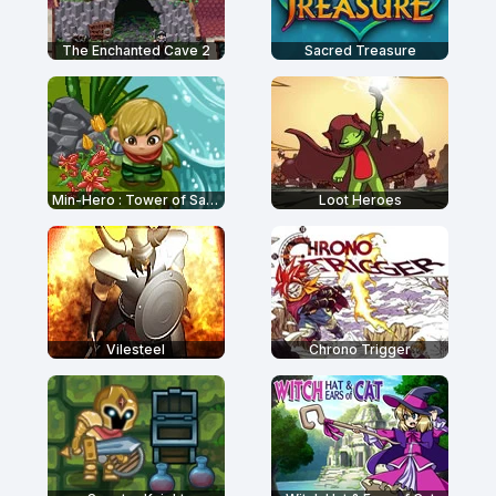
The Enchanted Cave 2
Sacred Treasure
Min-Hero : Tower of Sages
Loot Heroes
Vilesteel
Chrono Trigger