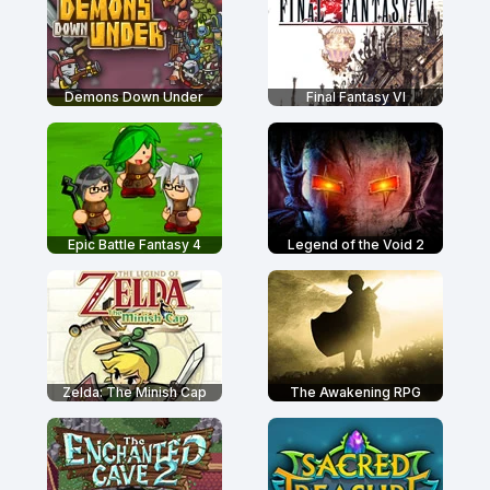
Demons Down Under
Final Fantasy VI
Epic Battle Fantasy 4
Legend of the Void 2
Zelda: The Minish Cap
The Awakening RPG