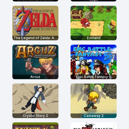
The Legend of Zelda: A Link to the Past
Evoland
Arcuz
Epic Battle Fantasy 5
Crystal Story 2
Castaway 2