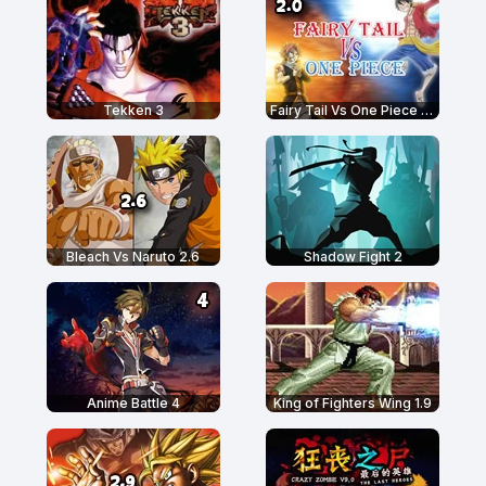
Tekken 3
Fairy Tail Vs One Piece 2.0
Bleach Vs Naruto 2.6
Shadow Fight 2
Anime Battle 4
King of Fighters Wing 1.9