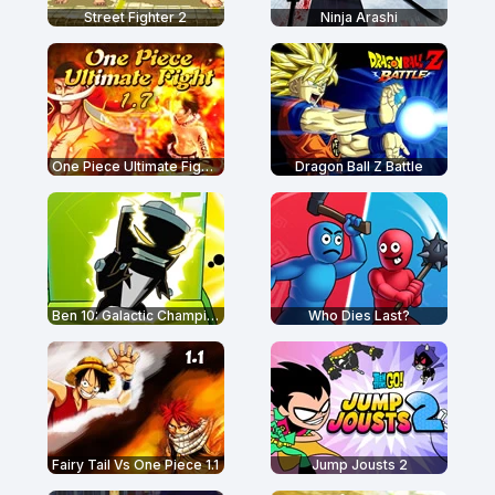
Street Fighter 2
Ninja Arashi
One Piece Ultimate Fight 1.7
Dragon Ball Z Battle
Ben 10: Galactic Champions
Who Dies Last?
Fairy Tail Vs One Piece 1.1
Jump Jousts 2