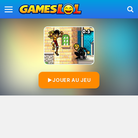
▶
JOUER AU JEU