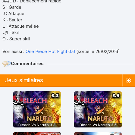
AA/DD : Déplacement rapide
S : Garde
J : Attaque
K : Sauter
L : Attaque mêlée
U/I : Skill
O : Super skill
Voir aussi :
One Piece Hot Fight 0.6
(sortie le 26/02/2016)
Commentaires
Jeux similaires
Bleach Vs Naruto 3.3
Bleach Vs Naruto 3.5