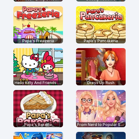
Papa's Freezeria
Papa's Pancakeria
Hello Kitty And Friends Restaurant
Dress Up Rush
Papa's Bakeria
From Nerd to Popular School