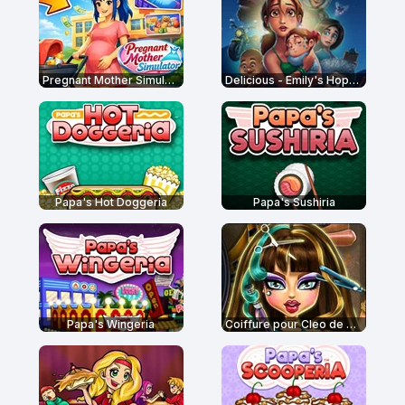
Pregnant Mother Simulator
Delicious - Emily's Hopes and Fears
Papa's Hot Doggeria
Papa's Sushiria
Papa's Wingeria
Coiffure pour Cleo de Nile