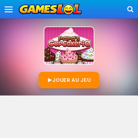
▶
JOUER AU JEU