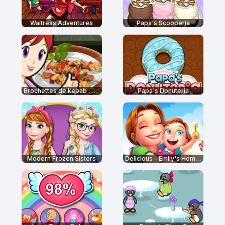
Waitress Adventures
Papa's Scooperia
Brochettes de kebab : École de Sara
Papa's Donuteria
Modern Frozen Sisters
Delicious - Emily's Home Sweet Home