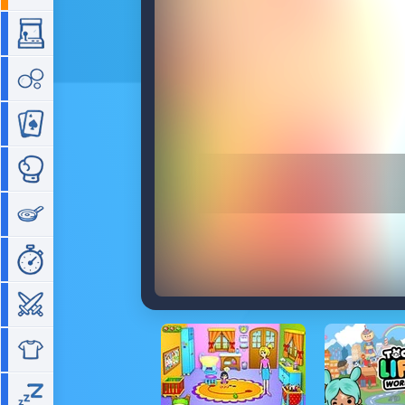
Arcade
Bubble
Cartes
Combat
Cuisine
Gestion de temps
Guerre
Habillage
Idle