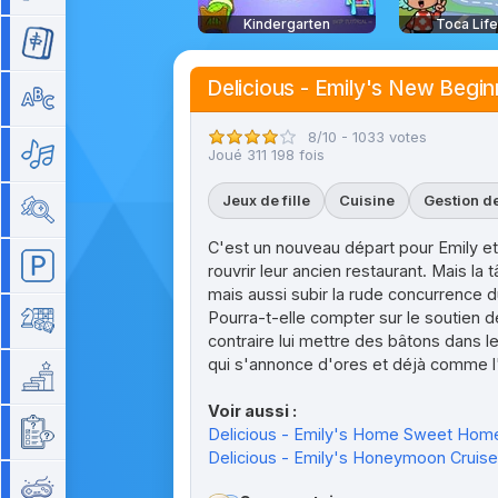
Kindergarten
Toca Lif
Mahjong
Delicious - Emily's New Begin
Mots
8/10 - 1033 votes
Musique
Joué 311 198 fois
Jeux de fille
Cuisine
Gestion d
Objets cachés
C'est un nouveau départ pour Emily et 
Parking
rouvrir leur ancien restaurant. Mais la 
mais aussi subir la rude concurrence d
Pourra-t-elle compter sur le soutien 
Plateau
contraire lui mettre des bâtons dans l
qui s'annonce d'ores et déjà comme l'
Plateforme
Voir aussi :
Quizz
Delicious - Emily's Home Sweet Hom
Delicious - Emily's Honeymoon Cruise
Rétro