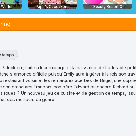
e World
Papa's Cupcakeria
Beauty Resort 3
ning
e temps
Patrick qui, suite à leur mariage et la naissance de l'adorable pet
tâche s'annonce difficile puisqu'Emily aura à gérer à la fois son trav
u restaurant voisin et les remarques acerbes de Brigid, une copin
de son grand ami François, son père Edward ou encore Richard ou v
es roues ? Un nouveau jeu de cuisine et de gestion de temps, issu 
un des meilleurs du genre.
e