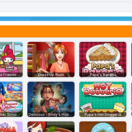
Hello Kitty And Friends Restaurant
Dress Up Rush
Papa's Bakeria
Pregnant Mother Simulator
Delicious - Emily's Hopes and Fears
Papa's Hot Doggeria