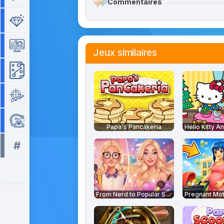
Commentaires
Séries de 3
Simulation
Jeux similaires
Stratégie
Tir
Zuma
Papa's Pancakeria
#
Tous les tags >>
From Nerd to Popular School