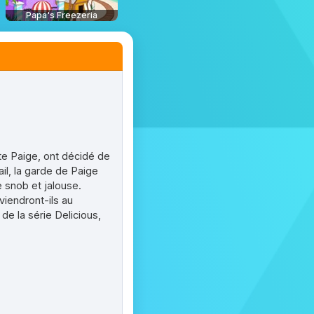
Papa's Freezeria
ite Paige, ont décidé de
ail, la garde de Paige
e snob et jalouse.
iendront-ils au
de la série Delicious,