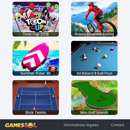
Toon Cup 2018
Riders Downhill Racing
Summer Rider 3D
3d Billiard 8 ball Pool
Stick Tennis
Mini Golf Islands
Informations légales
Contact