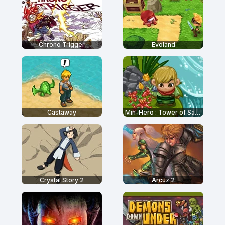
Chrono Trigger
Evoland
Castaway
Min-Hero : Tower of Sages
Crystal Story 2
Arcuz 2