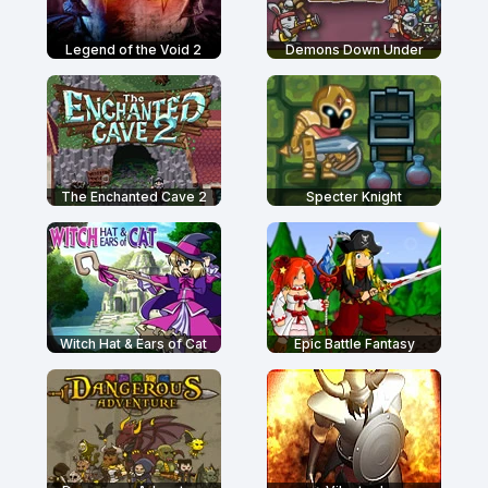
Legend of the Void 2
Demons Down Under
The Enchanted Cave 2
Specter Knight
Witch Hat & Ears of Cat
Epic Battle Fantasy