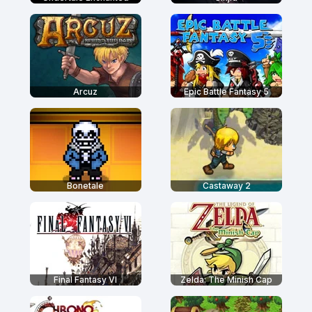
Arcuz
Epic Battle Fantasy 5
Bonetale
Castaway 2
Final Fantasy VI
Zelda: The Minish Cap