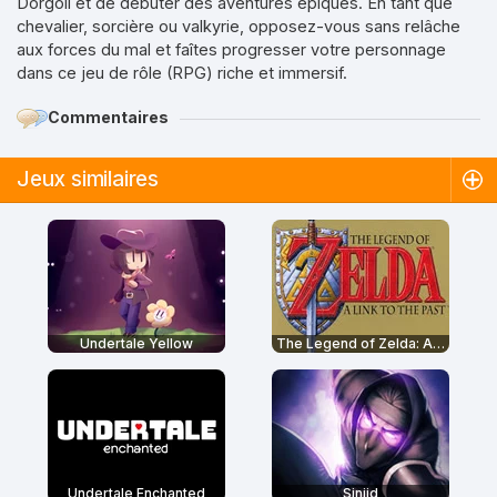
Dorgoil et de débuter des aventures épiques. En tant que
chevalier, sorcière ou valkyrie, opposez-vous sans relâche
aux forces du mal et faîtes progresser votre personnage
dans ce jeu de rôle (RPG) riche et immersif.
Commentaires
Jeux similaires
Undertale Yellow
The Legend of Zelda: A Link to the Past
Undertale Enchanted
Sinjid