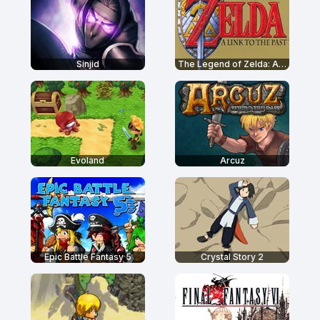
Sinjid
The Legend of Zelda: A Link to the Past
Evoland
Arcuz
Epic Battle Fantasy 5
Crystal Story 2