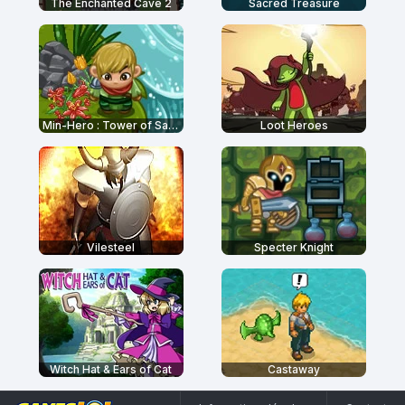
The Enchanted Cave 2
Sacred Treasure
Min-Hero : Tower of Sages
Loot Heroes
Vilesteel
Specter Knight
Witch Hat & Ears of Cat
Castaway