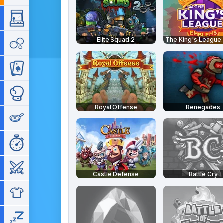
Arcade
Elite Squad 2
Bubble
Cartes
Combat
Royal Offense
Renegades
Cuisine
Gestion de temps
Guerre
Castle Defense
Battle Cry
Habillage
Idle