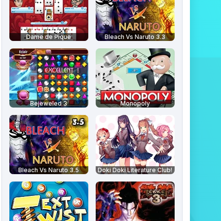
Dame de Pique
Bleach Vs Naruto 3.3
Bejeweled 3
Monopoly
Bleach Vs Naruto 3.5
Doki Doki Literature Club!