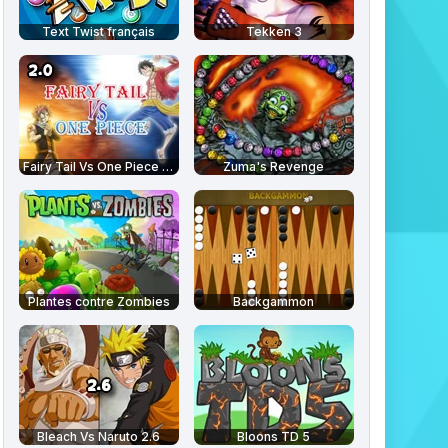
Text Twist français
Tekken 3
Fairy Tail Vs One Piece 2.0
Zuma's Revenge
Plantes contre Zombies
Backgammon
Bleach Vs Naruto 2.6
Bloons TD 5