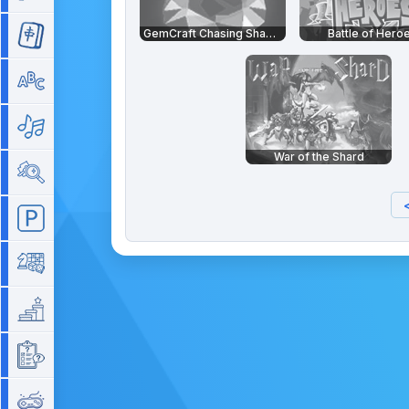
GemCraft Chasing Shadows
Battle of Hero
Mahjong
Mots
Musique
War of the Shard
Objets cachés
Parking
Plateau
Plateforme
Quizz
Rétro