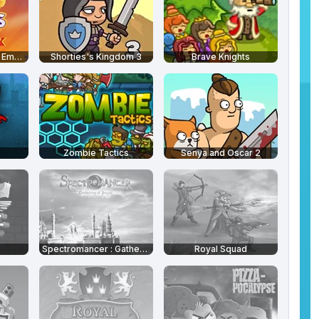
The King's League: Emblems
Shorties's Kingdom 3
Brave Knights
Zombie Tactics
Senya and Oscar 2
Spectromancer : Gathering of Power
Royal Squad