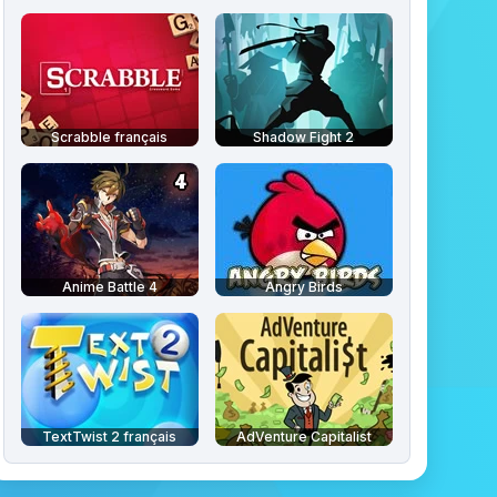
Scrabble français
Shadow Fight 2
Anime Battle 4
Angry Birds
TextTwist 2 français
AdVenture Capitalist