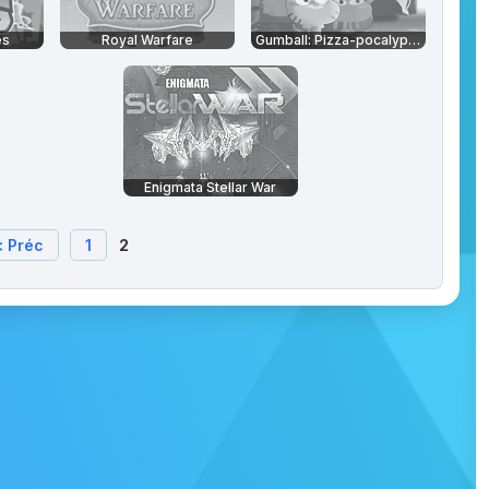
es
Royal Warfare
Gumball: Pizza-pocalypse
Enigmata Stellar War
< Préc
1
2