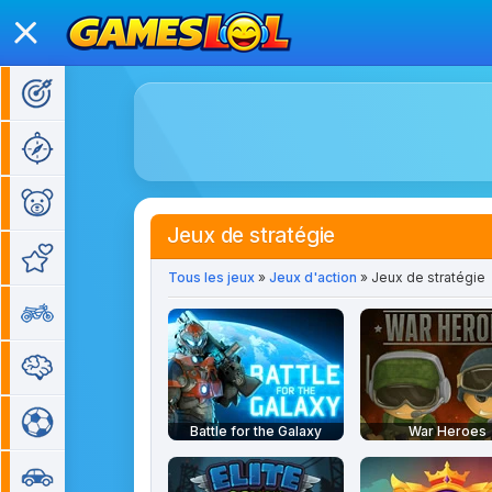
Jeux d'action
Jeux d'aventure
Jeux pour enfants
Jeux de stratégie
Jeux de fille
Tous les jeux
»
Jeux d'action
» Jeux de stratégie
Jeux de moto
Jeux de réflexion
Jeux de sport
Battle for the Galaxy
War Heroes
Jeux de voiture