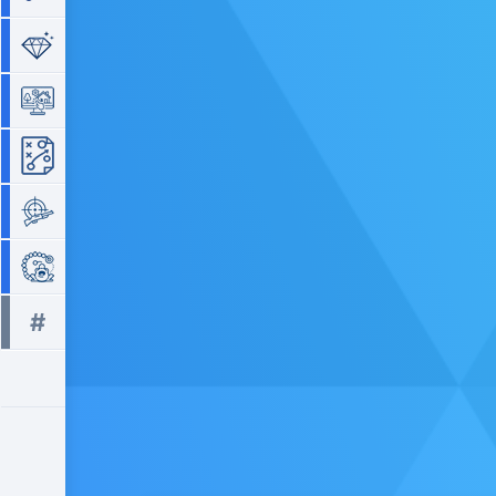
Séries de 3
Simulation
Stratégie
Tir
Zuma
#
Tous les tags >>