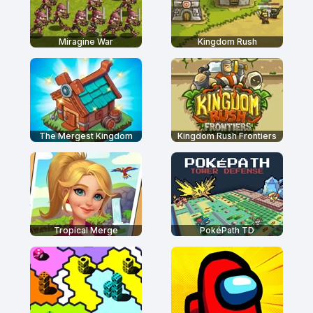
Miragine War
Kingdom Rush
The Mergest Kingdom
Kingdom Rush Frontiers
Tropical Merge
PokéPath TD