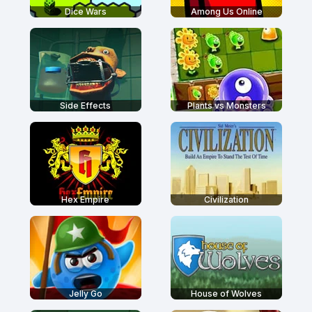
Dice Wars
Among Us Online
Side Effects
Plants vs Monsters
Hex Empire
Civilization
Jelly Go
House of Wolves