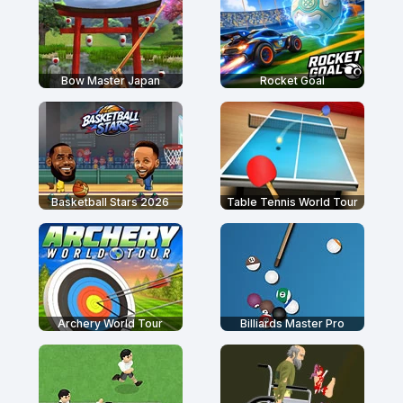
Bow Master Japan
Rocket Goal
Basketball Stars 2026
Table Tennis World Tour
Archery World Tour
Billiards Master Pro