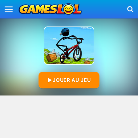
▶
JOUER AU JEU