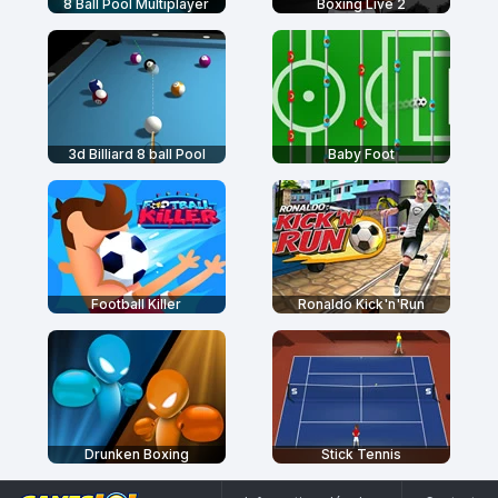
8 Ball Pool Multiplayer
Boxing Live 2
3d Billiard 8 ball Pool
Baby Foot
Football Killer
Ronaldo Kick'n'Run
Drunken Boxing
Stick Tennis