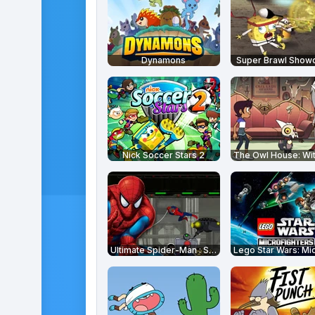
Dynamons
Super Brawl Show
Nick Soccer Stars 2
Ultimate Spider-Man : Spider Armure