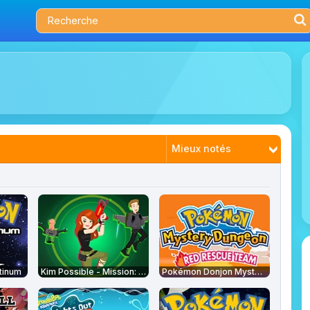
Mieux notés
Tendances
Nouveautés
Plus joués
tinum
Kim Possible - Mission: Improbable
Pokémon Donjon Mystère : Equipe de Secours Rouge