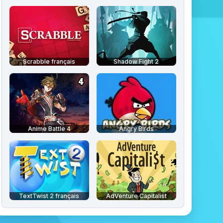
Scrabble français
Shadow Fight 2
Anime Battle 4
Angry Birds
TextTwist 2 français
AdVenture Capitalist