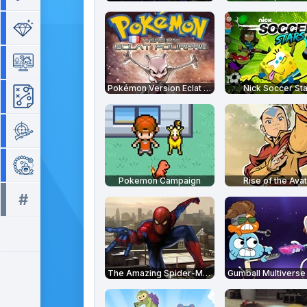
Séries de 3
Simulation
Pokémon Version Eclat Pourpre
Nick Soccer St
Stratégie
Tir
Zuma
Pokemon Campaign
Rise of the Ava
#
Tous les tags >>
The Amazing Spider-Man