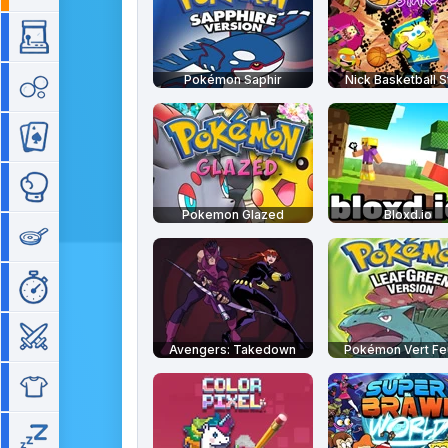
Arcade
Pokémon Saphir
Nick Basketball S
Bubble
Cartes
Combat
Pokemon Glazed
Bloxd.io
Cuisine
Gestion de temps
Guerre
Avengers: Takedown
Pokémon Vert Feu
Habillage
Idle