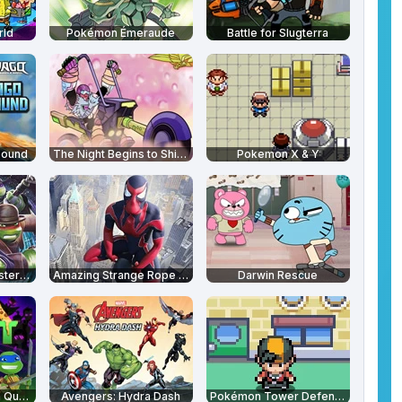
rld
Pokémon Émeraude
Battle for Slugterra
bound
The Night Begins to Shine - Teen Titans Go!
Pokemon X & Y
Tortues Ninja : Monsters vs Mutants
Amazing Strange Rope Police
Darwin Rescue
Tortues Ninja: Pizza Quest
Avengers: Hydra Dash
Pokémon Tower Defense 2