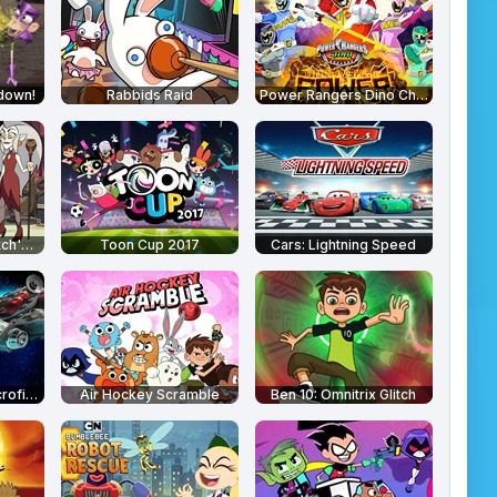
down!
Rabbids Raid
Power Rangers Dino Charge: Unleash the Power
The Owl House: Witch's Apprentice
Toon Cup 2017
Cars: Lightning Speed
Lego Star Wars: Microfighters
Air Hockey Scramble
Ben 10: Omnitrix Glitch