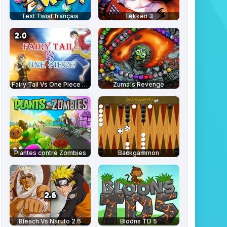
Text Twist français
Tekken 3
Fairy Tail Vs One Piece 2.0
Zuma's Revenge
Plantes contre Zombies
Backgammon
Bleach Vs Naruto 2.6
Bloons TD 5