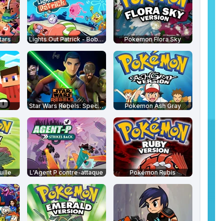
tars
Lights Out Patrick - Bob l'éponge
Pokemon Flora Sky
Star Wars Rebels: Special Ops
Pokemon Ash Gray
ille
L'Agent P contre-attaque
Pokémon Rubis