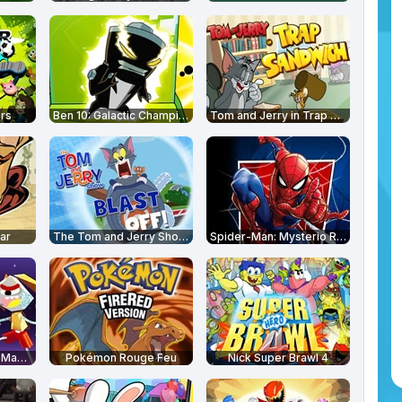
ars
Ben 10: Galactic Champions
Tom and Jerry in Trap Sandwich
tar
The Tom and Jerry Show: Blast Off!
Spider-Man: Mysterio Rush
Gumball Multiverse Mayhem
Pokémon Rouge Feu
Nick Super Brawl 4