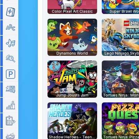
Color Pixel Art Classic
Super Brawl Wo
Mahjong
Mots
Musique
Dynamons World
Lego Ninjago Sky
Objets cachés
Parking
Plateau
Jump Jousts Jam
Plateforme
Quizz
Rétro
Shadow Heroes - Teenage Mutant Ninja Turtles