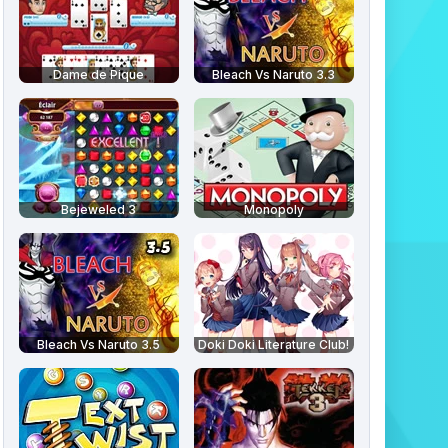
Dame de Pique
Bleach Vs Naruto 3.3
Bejeweled 3
Monopoly
Bleach Vs Naruto 3.5
Doki Doki Literature Club!