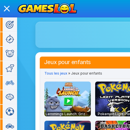
Jeux d'action
Jeux d'aventure
Jeux pour enfants
Jeux pour enfants
Jeux de fille
Tous les jeux
» Jeux pour enfants
Jeux de moto
Jeux de réflexion
Jeux de sport
Lemmings Launch: Grizzy & The Lemmings
Pokemon Light Pla
Jeux de voiture