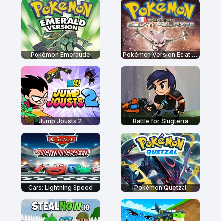
Pokémon Émeraude
Pokémon Version Eclat Pourpre
Jump Jousts 2
Battle for Slugterra
Cars: Lightning Speed
Pokémon Quetzal