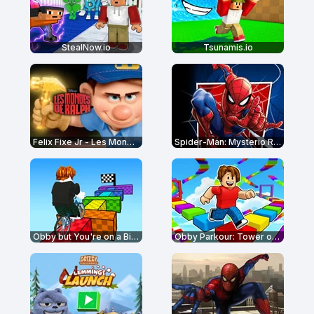
StealNow.io
Tsunamis.io
Felix Fixe Jr - Les Mondes de Ralph
Spider-Man: Mysterio Rush
Obby but You're on a Bike
Obby Parkour: Tower of Hell