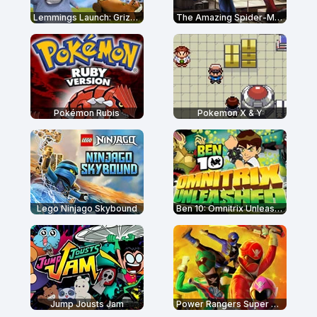
Lemmings Launch: Grizzy & The Lemmings
The Amazing Spider-Man
Pokémon Rubis
Pokemon X & Y
Lego Ninjago Skybound
Ben 10: Omnitrix Unleashed
Jump Jousts Jam
Power Rangers Super Megaforce: Legacy